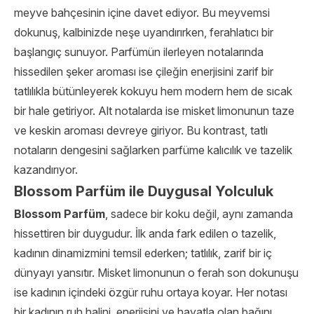
meyve bahçesinin içine davet ediyor. Bu meyvemsi
dokunuş, kalbinizde neşe uyandırırken, ferahlatıcı bir
başlangıç sunuyor. Parfümün ilerleyen notalarında
hissedilen şeker aroması ise çileğin enerjisini zarif bir
tatlılıkla bütünleyerek kokuyu hem modern hem de sıcak
bir hale getiriyor. Alt notalarda ise misket limonunun taze
ve keskin aroması devreye giriyor. Bu kontrast, tatlı
notaların dengesini sağlarken parfüme kalıcılık ve tazelik
kazandırıyor.
Blossom Parfüm ile Duygusal Yolculuk
Blossom Parfüm
, sadece bir koku değil, aynı zamanda
hissettiren bir duygudur. İlk anda fark edilen o tazelik,
kadının dinamizmini temsil ederken; tatlılık, zarif bir iç
dünyayı yansıtır. Misket limonunun o ferah son dokunuşu
ise kadının içindeki özgür ruhu ortaya koyar. Her notası
bir kadının ruh halini, enerjisini ve hayatla olan bağını