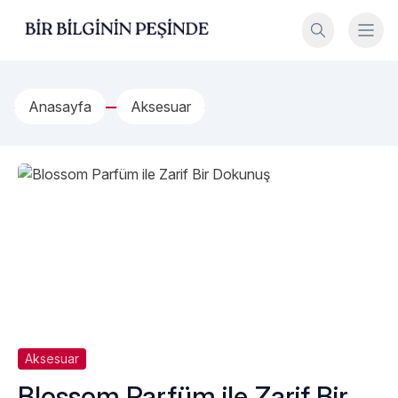
İçeriğe geç
Bir Bilginin Peşinde!
Anasayfa
Aksesuar
Aksesuar
Blossom Parfüm ile Zarif Bir