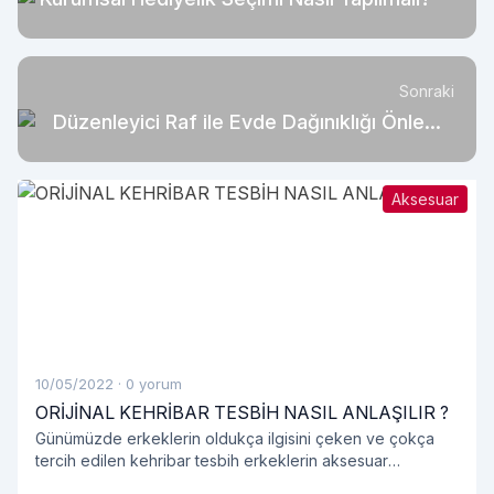
Sonraki
Düzenleyici Raf ile Evde Dağınıklığı Önleme
İpuçları
Aksesuar
10/05/2022
·
0 yorum
ORİJİNAL KEHRİBAR TESBİH NASIL ANLAŞILIR ?
Günümüzde erkeklerin oldukça ilgisini çeken ve çokça
tercih edilen kehribar tesbih erkeklerin aksesuar
listesinde bir numara haline gelmiş olduğunu görmekteyiz.