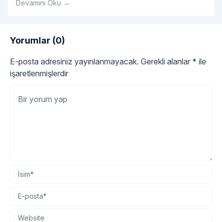
Devamını Oku →
Genellikle hediyelik olarak alınan kehribar tesbih
gerçekten orijinal kehribar tesbih olup olmadığını
kokusundan anlayabiliriz.
Yorumlar (0)
E-posta adresiniz yayınlanmayacak.
Gerekli alanlar
*
ile
işaretlenmişlerdir