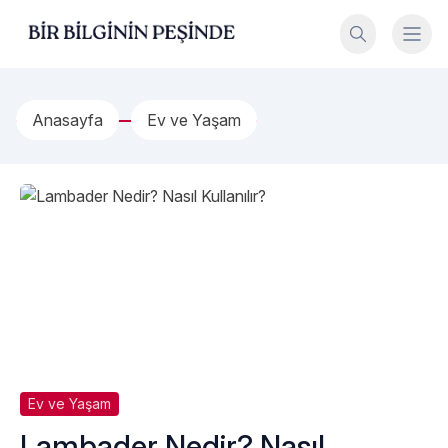
İçeriğe geç
Bir Bilginin Peşinde!
Anasayfa
Ev ve Yaşam
Ev ve Yaşam
Lambader Nedir? Nasıl