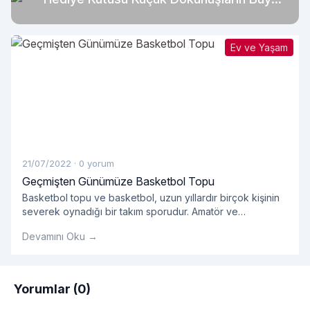
Anlamı
Ev ve Yaşam
21/07/2022
·
0 yorum
Geçmişten Günümüze Basketbol Topu
Basketbol topu ve basketbol, ​​uzun yıllardır birçok kişinin
severek oynadığı bir takım sporudur. Amatör ve
profesyonellerin oynadığı takım sporlarında kullanılan
Devamını Oku →
basket çok önemlidir.
Yorumlar (0)