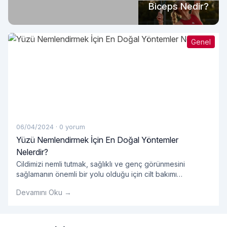
Biceps Nedir?
Genel
06/04/2024
·
0 yorum
Yüzü Nemlendirmek İçin En Doğal Yöntemler
Nelerdir?
Cildimizi nemli tutmak, sağlıklı ve genç görünmesini
sağlamanın önemli bir yolu olduğu için cilt bakımı
rutinimizin önemli bir parçası olmalıdır. Ancak, pek çok
Devamını Oku →
pazarlanan kozmetik ürün kimyasal içeriklerle dolu olabilir
ve cildimize zarar verebilir. Neyse ki, yüzümüzü
nemlendirmek için doğal ve etkili yöntemler de mevcuttur.
Peki, yüzü nemlendirmek için en doğal yöntemler