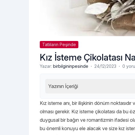
Tatlıların Peşinde
Kız İsteme Çikolatası Na
·
·
Yazar:
birbilgininpesinde
24/12/2023
0 yor
Yazının İçeriği
Kız isteme anı, bir ilişkinin dönüm noktasıdı
olması gerekir. Kız isteme çikolatası da bu öz
duygusal bir bağın ve romantizmin ifadesi olab
bu önemli konuyu ele alacak ve size kız iste