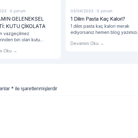
023
·
0 yorum
03/04/2023
·
0 yorum
MIN GELENEKSEL
1 Dilim Pasta Kaç Kalori?
Tİ: KUTU ÇİKOLATA
1 dilim pasta kaç kalori merak
ediyorsanız hemen blog yazımızı
n vazgeçilmez
okumalısınız!
rinden biri olan kutu
Devamını Oku →
, yıllardır geleneksel
nı Oku →
eşme geleneğimizin önemli
ası haline gelmiştir.
lanlar
*
ile işaretlenmişlerdir