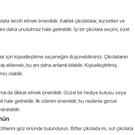
olata tercih etmek önemlidir. Kaliteli çikolatalar, lezzetleri ve
anı daha unutulmaz hale getirebilir. İyi bir çikolata seçimi, özel
k için kişiselleştirme seçeneğini düşünebilirsiniz. Çikolatanın
ı eklemek, bu anı daha anlamlı kılabilir. Kişiselleştirilmiş
cı olabilir.
uma da dikkat etmek önemlidir. Güzel bir hediye kutusu veya
li hale getirebilir. İlk izlenim önemlidir, bu nedenle görsel
ratabilir.
ünün
cihlerini göz önünde bulundurun. Bitter çikolata mı, süt çikolata