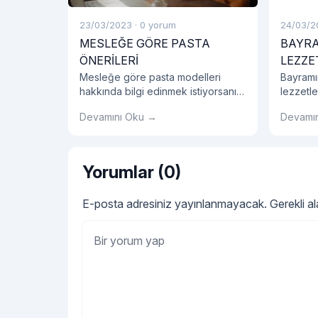
23/03/2023
·
0 yorum
24/03/2
MESLEĞE GÖRE PASTA
BAYRA
ÖNERİLERİ
LEZZE
Mesleğe göre pasta modelleri
Bayramı
hakkında bilgi edinmek istiyorsanız
lezzetle
hemen blog yazımızı okumalısınız!
çikolata
Devamını Oku →
Devamı
hediyel
bir parç
Yorumlar (0)
E-posta adresiniz yayınlanmayacak.
Gerekli a