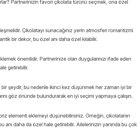
lar? Partnerinizin favori çikolata türünü seçmek, ona özel
leşmelidir. Çikolatayı sunacağınız yerin atmosferi romantizmi
tik bir dekor, bu özel anı daha özel kılabilir.
eklemek önemlidir. Partnerinize olan duygularınızı ifade eden
e getirebilir.
k bir şeydir, bu nedenle ikinci kez düşünmek her zaman iyi bir
alanlarını göz önünde bulundurarak en iyi seçimi yapmaya çalışın.
priz elementi eklemeyi düşünebilirsiniz. Örneğin, çikolatanın
 anı daha da özel hale getirebilir. Ailelerinizin yanında bu çok