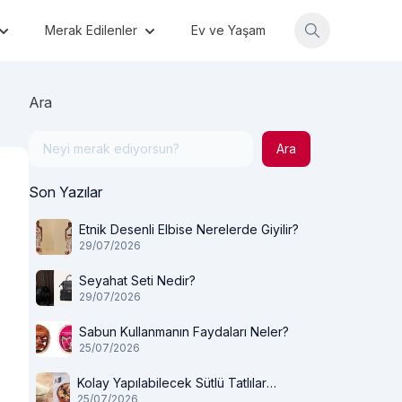
Merak Edilenler
Ev ve Yaşam
Ara
Ara
Son Yazılar
Etnik Desenli Elbise Nerelerde Giyilir?
29/07/2026
Seyahat Seti Nedir?
29/07/2026
Sabun Kullanmanın Faydaları Neler?
25/07/2026
Kolay Yapılabilecek Sütlü Tatlılar
25/07/2026
Nelerdir?