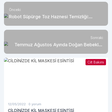
Önceki
Robot Süpürge Toz Haznesi Temizliği:
Hijyenik Boşaltma
Sonraki
Temmuz Ağustos Ayında Doğan Bebekler
Nasıl Giydirilmeli?
Cilt Bakımı
12/05/2022
·
0 yorum
CİLDİNİZDE KİL MASKESİ ESİNTİSİ