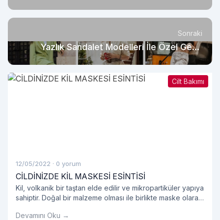
Sonraki
Yazlık Sandalet Modelleri İle Özel Gece
Kombinleri
Cilt Bakımı
12/05/2022
·
0 yorum
CİLDİNİZDE KİL MASKESİ ESİNTİSİ
Kil, volkanik bir taştan elde edilir ve mikropartiküler yapıya
sahiptir. Doğal bir malzeme olması ile birlikte maske olarak
kullanıldığında oldukça etkilidir.
Devamını Oku →