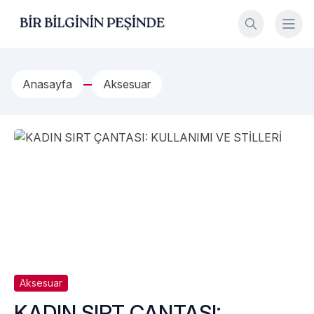
İçeriğe geç
Bir Bilginin Peşinde!
Anasayfa
Aksesuar
Aksesuar
KADIN SIRT ÇANTASI: