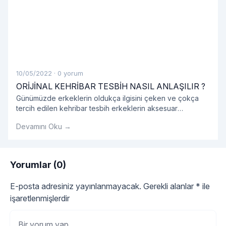
10/05/2022
·
0 yorum
ORİJİNAL KEHRİBAR TESBİH NASIL ANLAŞILIR ?
Günümüzde erkeklerin oldukça ilgisini çeken ve çokça
tercih edilen kehribar tesbih erkeklerin aksesuar
listesinde bir numara haline gelmiş olduğunu görmekteyiz.
Devamını Oku →
Genellikle hediyelik olarak alınan kehribar tesbih
gerçekten orijinal kehribar tesbih olup olmadığını
kokusundan anlayabiliriz.
Yorumlar (0)
E-posta adresiniz yayınlanmayacak.
Gerekli alanlar
*
ile
işaretlenmişlerdir