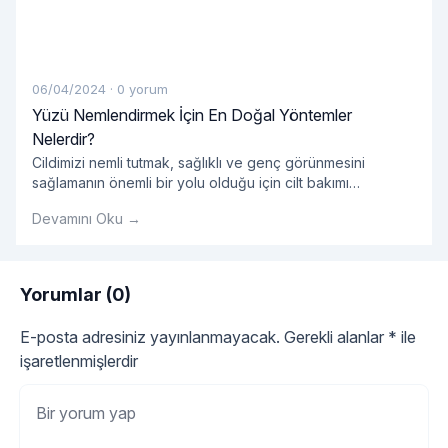
06/04/2024
·
0 yorum
Yüzü Nemlendirmek İçin En Doğal Yöntemler
Nelerdir?
Cildimizi nemli tutmak, sağlıklı ve genç görünmesini
sağlamanın önemli bir yolu olduğu için cilt bakımı
rutinimizin önemli bir parçası olmalıdır. Ancak, pek çok
Devamını Oku →
pazarlanan kozmetik ürün kimyasal içeriklerle dolu olabilir
ve cildimize zarar verebilir. Neyse ki, yüzümüzü
nemlendirmek için doğal ve etkili yöntemler de mevcuttur.
Peki, yüzü nemlendirmek için en doğal yöntemler
Yorumlar (0)
"Yüzü Nemlendirmek İçin
nelerdir? Su İçmek:
Okumaya devam et
E-posta adresiniz yayınlanmayacak.
Gerekli alanlar
*
ile
işaretlenmişlerdir