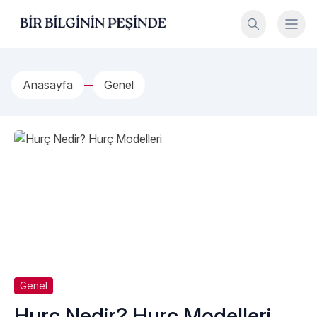
İçeriğe geç
Bir Bilginin Peşinde!
Anasayfa
Genel
Genel
Hurç Nedir? Hurç Modelleri