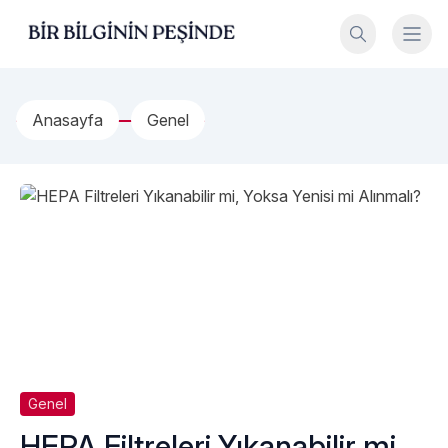
İçeriğe geç
Bir Bilginin Peşinde!
Anasayfa
Genel
Genel
HEPA Filtreleri Yıkanabilir mi,