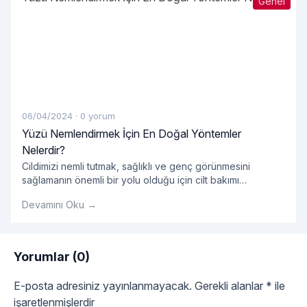
Genel
06/04/2024
·
0 yorum
Yüzü Nemlendirmek İçin En Doğal Yöntemler
Nelerdir?
Cildimizi nemli tutmak, sağlıklı ve genç görünmesini
sağlamanın önemli bir yolu olduğu için cilt bakımı
rutinimizin önemli bir parçası olmalıdır. Ancak, pek çok
Devamını Oku →
pazarlanan kozmetik ürün kimyasal içeriklerle dolu olabilir
ve cildimize zarar verebilir. Neyse ki, yüzümüzü
nemlendirmek için doğal ve etkili yöntemler de mevcuttur.
Peki, yüzü nemlendirmek için en doğal yöntemler
Yorumlar (0)
"Yüzü Nemlendirmek İçin
nelerdir? Su İçmek:
Okumaya devam et
E-posta adresiniz yayınlanmayacak.
Gerekli alanlar
*
ile
işaretlenmişlerdir