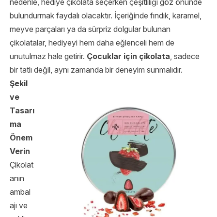
nedenle, hediye çikolata seçerken çeşitliliği göz önünde
bulundurmak faydalı olacaktır. İçeriğinde fındık, karamel,
meyve parçaları ya da sürpriz dolgular bulunan
çikolatalar, hediyeyi hem daha eğlenceli hem de
unutulmaz hale getirir.
Çocuklar için çikolata
, sadece
bir tatlı değil, aynı zamanda bir deneyim sunmalıdır.
Şekil
ve
Tasarı
ma
Önem
Verin
Çikolat
anın
ambal
ajı ve