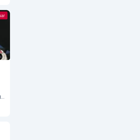
uar
de
h
u.