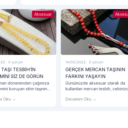
Aksesuar
Akses
022
·
0 yorum
14/05/2022
·
0 yorum
 TAŞI TESBİH’İN
GERÇEK MERCAN TAŞININ
MİNİ SİZ DE GÖRÜN
FARKINI YAŞAYIN
unan döneminden çağımıza
Günümüzde aksesuar olarak da
ini koruyan sitrin taşının
kullanılan mercan tesbih, cebiniz
rından sizleri mahrum
yer almayı bekliyor. Ayrıca Derga
nı Oku →
Devamını Oku →
yor ve sitemizde birçok
Tesbih’in siz değerli müşterileri
sitrin taşından oluşan ürünü
yediden yetmişe her bütçeye
 hizmetine sunuyoruz.
uygun mercan taşı tesbih ürünleri
online sitemizin raflarında bulund