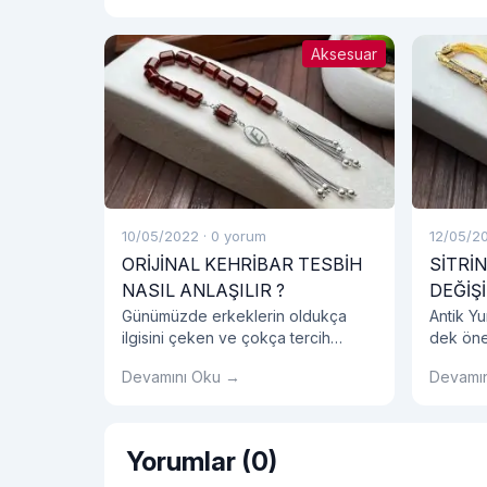
Aksesuar
10/05/2022
·
0 yorum
12/05/2
ORİJİNAL KEHRİBAR TESBİH
SİTRİN
NASIL ANLAŞILIR ?
DEĞİŞİ
Günümüzde erkeklerin oldukça
Antik Y
ilgisini çeken ve çokça tercih
dek önem
edilen kehribar tesbih erkeklerin
faydala
Devamını Oku →
Devamı
aksesuar listesinde bir numara
bırakmı
haline gelmiş olduğunu
çeşitte 
görmekteyiz. Genellikle hediyelik
sizlerin
olarak alınan kehribar tesbih
Yorumlar (0)
gerçekten orijinal kehribar tesbih