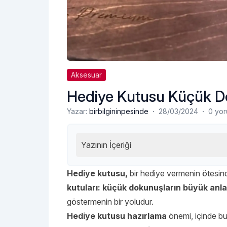
Aksesuar
Hediye Kutusu Küçük D
·
·
Yazar:
birbilgininpesinde
28/03/2024
0 yo
Yazının İçeriği
Hediye kutusu,
bir hediye vermenin ötesind
kutuları: küçük dokunuşların büyük anl
göstermenin bir yoludur.
Hediye kutusu hazırlama
önemi, içinde bu