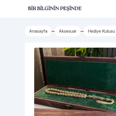
İçeriğe geç
Bir Bilginin Peşinde!
Anasayfa
Aksesuar
Hediye Kutusu