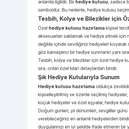
anlamla ilgilidir. Bir
hediye kutusu
, sadece b
semboldür. Bu nedenle, hediye kutusu seçimi 
Tesbih, Kolye ve Bilezikler için 
Özel
hediye kutusu hazırlama
kişisel terc
aksesuarları saklamak ve hediye etmek içi
değilde içinde sevdiğiniz hediyeleri koyarak se
göz kamaştırıcı bir hediye sunmanın yanı sıra,
Tesbih, kolye ve bilezikler için özel hediye k
sıra, onları özel kılan detaylardan biridir.
Şık Hediye Kutularıyla Sunum
Hediye kutusu hazırlama
oldukça zevklidir
kişiselleştirilmiş ve özenle seçilmiş hediyeler
küçük hediyeler ve özel eşyalar, hediye kutul
Doğum günleri, yıl dönümleri, sevgililer günü 
verebileceğiniz en anlamlı hediyelerden biridi
duygularınızı en iyi şekilde ifade etmenin bir 