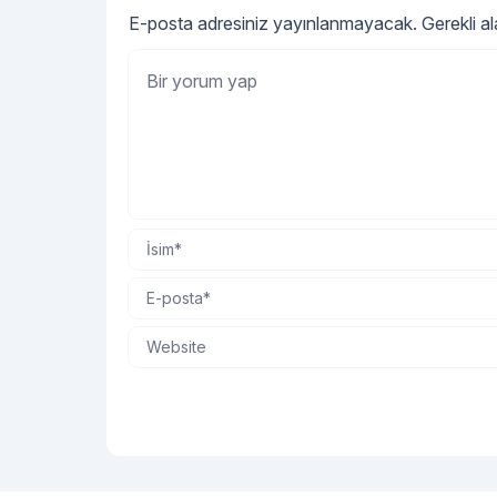
olup olmadığını kokusundan
E-posta adresiniz yayınlanmayacak.
Gerekli a
anlayabiliriz.