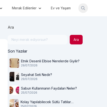
Merak Edilenler
Ev ve Yaşam
Ara
Ara
Son Yazılar
Etnik Desenli Elbise Nerelerde Giyilir?
29/07/2026
Seyahat Seti Nedir?
29/07/2026
Sabun Kullanmanın Faydaları Neler?
25/07/2026
Kolay Yapılabilecek Sütlü Tatlılar
25/07/2026
Nelerdir?