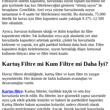
Filtrasyon sistemi kapasitesi, havuzdaki suyun toplam hacminin bir
gün içerisinde kaç kez filtreleneceğini gösteren “dönüş sayısı” ile
hesaplanır. Genellikle, özel veya yüzme havuzlarında suyun
tamamının 6–8 saatte bir filtrelenmesi önerilir. Bu durumda, 75.000
litrelik bir havuz için filtre kapasitesi saatte yaklaşık 9.375–12.500
litre olmalıdır.
Ayrıca, havuzun kullanım sıklığı ve iklim koşulları da filtre
kapasitesini etkiler. Sık kullanılan veya açık alanlarda yer alan
havuzlarda kapasiteyi artırmak gerekir, çünkü bu havuzlarda
kirlenme ve yaprak, toz gibi partikül birikimi daha hızlı olur. Filtre
kapasitesi doğru belirlenmezse, suyun berraklığı düşer, kimyasal
kullanım ihtiyacı artar ve filtre ömrü kısalır.
Kartuş Filtre mi Kum Filtre mi Daha İyi?
Havuz filtresi denildiğinde, kartuş filtre ve kum filtre en yaygın
seçeneklerdir. Her ikisinin de farklı kullanım avantajları ve
dezavantajları vardır.
Kartuş filtre
:
Kartuş filtreler, özellikle küçük ve orta boy
havuzlarda tercih edilir. Bu filtreler, ince gözenekli yapısı sayesinde
suyu çok etkili şekilde temizler ve bakteri ile partikülleri hapseder.
Kartuş filtreler bakım açısından kolaydır; sadece düzenli olarak
çıkarılıp temizlenmesi yeterlidir. Ancak, büyük hacimli havuzlarda