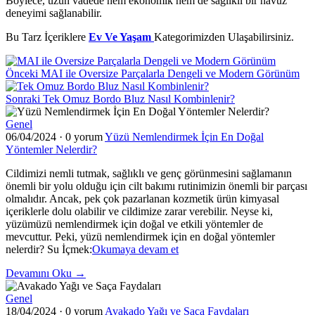
Böylece, uzun vadede hem ekonomik hem de sağlıklı bir havuz
deneyimi sağlanabilir.
Bu Tarz İçeriklere
Ev Ve Yaşam
Kategorimizden Ulaşabilirsiniz.
Önceki
MAI ile Oversize Parçalarla Dengeli ve Modern Görünüm
Sonraki
Tek Omuz Bordo Bluz Nasıl Kombinlenir?
Genel
06/04/2024
·
0 yorum
Yüzü Nemlendirmek İçin En Doğal
Yöntemler Nelerdir?
Cildimizi nemli tutmak, sağlıklı ve genç görünmesini sağlamanın
önemli bir yolu olduğu için cilt bakımı rutinimizin önemli bir parçası
olmalıdır. Ancak, pek çok pazarlanan kozmetik ürün kimyasal
içeriklerle dolu olabilir ve cildimize zarar verebilir. Neyse ki,
yüzümüzü nemlendirmek için doğal ve etkili yöntemler de
mevcuttur. Peki, yüzü nemlendirmek için en doğal yöntemler
"Yüzü
nelerdir? Su İçmek:
Okumaya devam et
Nemlendirmek
Devamını Oku →
İçin
En
Genel
Doğal
18/04/2024
·
0 yorum
Avakado Yağı ve Saça Faydaları
Yöntemler