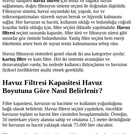
Havuz sahipleri
havuz filtresi
için temiz ve sağlıklı suyun
sağlanması, doğru filtrasyon sistemi seçimi ile doğrudan ilişkilidir.
Filtrasyon sistemi, havuz suyundaki kir, yaprak, toz ve
mikroorganizmaları süzerek suyun berrak ve hijyenik kalmasını
sağlar. Her havuzun su hacmi, kullanım sıklığı ve bulunduğu coğrafi
koşullar farklı olduğu için, filtre seçimi dikkatle yapılmalıdır.
Havuz
filtresi
seçimi sırasında kapasite, filtre türü ve filtrasyon süresi gibi
unsurlar göz önünde bulundurulur. Yanlış filtre seçimi hem enerji
tüketimini artırır hem de suyun temiz kalmamasına sebep olur.
Havuz filtrasyon sistemleri genel olarak iki ana kategoriye ayrılır:
kartuş filtre
ve kum filtre. Her iki sistemin avantajları ve
dezavantajları vardır, bu nedenle kullanıcı ihtiyaçlarını ve havuzun
fiziksel özelliklerini analiz etmek gereklidir.
Havuz Filtresi Kapasitesi Havuz
Boyutuna Göre Nasıl Belirlenir?
Filtre kapasitesi, havuzun su hacmine ve kullanım yoğunluğuna
bağlı olarak belirlenir. Havuz filtresi seçimi yapılırken, öncelikle
havuzun toplam su hacmi litre cinsinden hesaplanmalıdır. Örneğin,
50 metrekare yüzey alanına sahip ve ortalama 1,5 metre derinliğinde
bir havuzun su hacmi yaklaşık olarak 75.000 litre olacaktır.