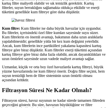
kartuş filtre maliyetli olabilir ve sık temizlik gerektirir. Kartuş
filtreler, suyun berraklığını sağlamakta oldukça etkilidir ve enerji
tüketimi genellikle kum filtreye göre daha düşüktür.
Kum filtre:
Kum filtreler ise daha büyük havuzlar için uygundur.
Bu filtreler, içerisindeki özel filtre kumları sayesinde suyu süzer.
Kum filtrelerin en önemli avantajı, bakımının daha uzun aralıklarla
yapılabilmesidir; genellikle yılda bir kez kum değişimi yeterlidir.
Ancak, kum filtrelerin ince partikülleri yakalama kapasitesi kartuş
filtreye göre biraz düşüktür. Kum filtreler enerji tüketimi açısından
kartuş filtreye göre biraz daha fazla olabilir, ancak dayanıklılıkları ve
uzun ömürleri sayesinde uzun vadede maliyet avantajı sağlar.
Uzmanlar, küçük ve orta boy özel havuzlarda kartuş filtreyi, büyük
yüzme havuzlarında ise kum filtreyi önerir. Doğru filtre seçimi, hem
suyun temizliği hem de filtre sisteminin uzun ömürlü olması
açısından kritiktir.
Filtrasyon Süresi Ne Kadar Olmalı?
Filtrasyon süresi, havuz suyunun ne kadar sürede tamamen filtreden
geçeceğini gösterir. Bu süre, havuzun büyüklüğüne ve filtre