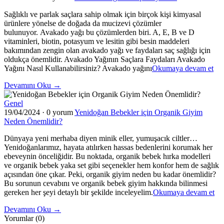
Nelerdir?"
Sağlıklı ve parlak saçlara sahip olmak için birçok kişi kimyasal
ürünlere yönelse de doğada da mucizevi çözümler
bulunuyor. Avakado yağı bu çözümlerden biri. A, E, B ve D
vitaminleri, biotin, potasyum ve lesitin gibi besin maddeleri
bakımından zengin olan avakado yağı ve faydaları saç sağlığı için
oldukça önemlidir. Avakado Yağının Saçlara Faydaları Avakado
"A
Yağını Nasıl Kullanabilirsiniz? Avakado yağını
Okumaya devam et
Yağ
Devamını Oku →
ve
Sa
Genel
Fay
19/04/2024
·
0 yorum
Yenidoğan Bebekler için Organik Giyim
Neden Önemlidir?
Dünyaya yeni merhaba diyen minik eller, yumuşacık ciltler…
Yenidoğanlarımız, hayata atılırken hassas bedenlerini korumak her
ebeveynin önceliğidir. Bu noktada, organik bebek hırka modelleri
ve organik bebek yaka set gibi seçenekler hem konfor hem de sağlık
açısından öne çıkar. Peki, organik giyim neden bu kadar önemlidir?
Bu sorunun cevabını ve organik bebek giyim hakkında bilinmesi
"Y
gereken her şeyi detaylı bir şekilde inceleyelim.
Okumaya devam et
Be
Devamını Oku →
içi
Yorumlar (0)
Or