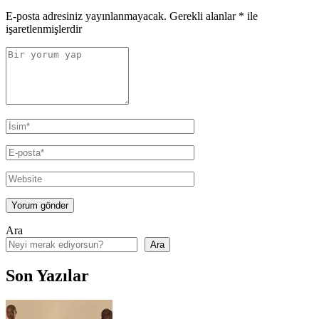
Gi
E-posta adresiniz yayınlanmayacak.
Gerekli alanlar
*
ile
Ne
işaretlenmişlerdir
Ön
Ara
Ara
Son Yazılar