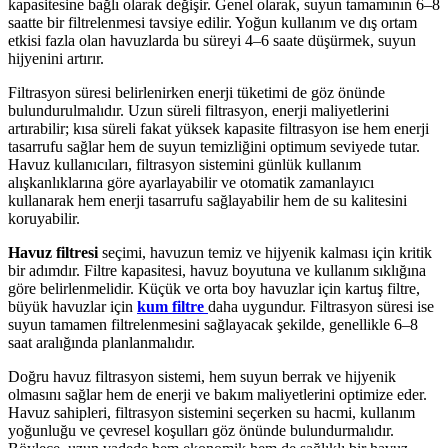
kapasitesine bağlı olarak değişir. Genel olarak, suyun tamamının 6–8
saatte bir filtrelenmesi tavsiye edilir. Yoğun kullanım ve dış ortam
etkisi fazla olan havuzlarda bu süreyi 4–6 saate düşürmek, suyun
hijyenini artırır.
Filtrasyon süresi belirlenirken enerji tüketimi de göz önünde
bulundurulmalıdır. Uzun süreli filtrasyon, enerji maliyetlerini
artırabilir; kısa süreli fakat yüksek kapasite filtrasyon ise hem enerji
tasarrufu sağlar hem de suyun temizliğini optimum seviyede tutar.
Havuz kullanıcıları, filtrasyon sistemini günlük kullanım
alışkanlıklarına göre ayarlayabilir ve otomatik zamanlayıcı
kullanarak hem enerji tasarrufu sağlayabilir hem de su kalitesini
koruyabilir.
Havuz filtresi
seçimi, havuzun temiz ve hijyenik kalması için kritik
bir adımdır. Filtre kapasitesi, havuz boyutuna ve kullanım sıklığına
göre belirlenmelidir. Küçük ve orta boy havuzlar için kartuş filtre,
büyük havuzlar için
kum filtre
daha uygundur. Filtrasyon süresi ise
suyun tamamen filtrelenmesini sağlayacak şekilde, genellikle 6–8
saat aralığında planlanmalıdır.
Doğru havuz filtrasyon sistemi, hem suyun berrak ve hijyenik
olmasını sağlar hem de enerji ve bakım maliyetlerini optimize eder.
Havuz sahipleri, filtrasyon sistemini seçerken su hacmi, kullanım
yoğunluğu ve çevresel koşulları göz önünde bulundurmalıdır.