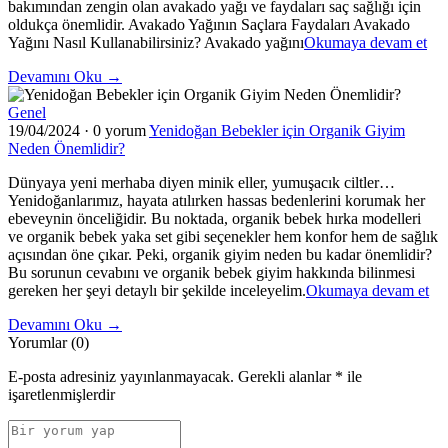
bakımından zengin olan avakado yağı ve faydaları saç sağlığı için
oldukça önemlidir. Avakado Yağının Saçlara Faydaları Avakado
"A
Yağını Nasıl Kullanabilirsiniz? Avakado yağını
Okumaya devam et
Yağ
Devamını Oku →
ve
Sa
Genel
Fay
19/04/2024
·
0 yorum
Yenidoğan Bebekler için Organik Giyim
Neden Önemlidir?
Dünyaya yeni merhaba diyen minik eller, yumuşacık ciltler…
Yenidoğanlarımız, hayata atılırken hassas bedenlerini korumak her
ebeveynin önceliğidir. Bu noktada, organik bebek hırka modelleri
ve organik bebek yaka set gibi seçenekler hem konfor hem de sağlık
açısından öne çıkar. Peki, organik giyim neden bu kadar önemlidir?
Bu sorunun cevabını ve organik bebek giyim hakkında bilinmesi
"Y
gereken her şeyi detaylı bir şekilde inceleyelim.
Okumaya devam et
Be
Devamını Oku →
içi
Yorumlar (0)
Or
Gi
E-posta adresiniz yayınlanmayacak.
Gerekli alanlar
*
ile
Ne
işaretlenmişlerdir
Ön