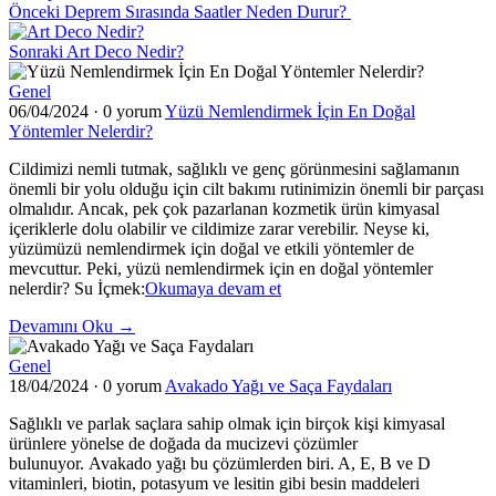
Önceki
Deprem Sırasında Saatler Neden Durur?
Sonraki
Art Deco Nedir?
Genel
06/04/2024
·
0 yorum
Yüzü Nemlendirmek İçin En Doğal
Yöntemler Nelerdir?
Cildimizi nemli tutmak, sağlıklı ve genç görünmesini sağlamanın
önemli bir yolu olduğu için cilt bakımı rutinimizin önemli bir parçası
olmalıdır. Ancak, pek çok pazarlanan kozmetik ürün kimyasal
içeriklerle dolu olabilir ve cildimize zarar verebilir. Neyse ki,
yüzümüzü nemlendirmek için doğal ve etkili yöntemler de
mevcuttur. Peki, yüzü nemlendirmek için en doğal yöntemler
"Yüzü
nelerdir? Su İçmek:
Okumaya devam et
Nemlendirmek
Devamını Oku →
İçin
En
Genel
Doğal
18/04/2024
·
0 yorum
Avakado Yağı ve Saça Faydaları
Yöntemler
Nelerdir?"
Sağlıklı ve parlak saçlara sahip olmak için birçok kişi kimyasal
ürünlere yönelse de doğada da mucizevi çözümler
bulunuyor. Avakado yağı bu çözümlerden biri. A, E, B ve D
vitaminleri, biotin, potasyum ve lesitin gibi besin maddeleri