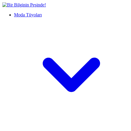
İçeriğe
Bir
geç
Bilginin
Moda Tüyoları
Peşinde!