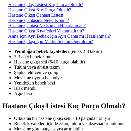
Hastane Çıkış Listesi Kaç Parça Olmalı?
Hastane Çıkışı Kaç Parça Olmalı?
Hastane Çıkışı Çantası Listesi
Hastane Çantasına Neler Konur?
Hastane Çantası Ne Zaman Hazırlanmalı?
Hastane Çıkışı Kıyafetleri Yıkanmalı mı?
Anne İçin Ayrı Bebek İçin Ayrı Çanta mı Hazırlanmalı?
Hastane Çıkışı İçin Marka Seçimi Önemli mi?
Yenidoğan bebek kıyafetleri
(en az 2-3 takım)
2-3 adet bebek zıbın
Hastane çıkışı seti (5-10 parça olabilir)
Tulum veya alt-üst takım
Şapka, eldiven ve çorap
Mevsime uygun battaniye
Yenidoğan bebek bezi
Islak mendil
Ağız bezi
Hastane Çıkış Listesi Kaç Parça Olmalı?
Ortalama bir hastane çıkışı seti 5-10 parçadan oluşur
Bebek kıyafetleri içinde zıbın, tulum ve aksesuarlar bulunur
Mevsime göre parça sayısı artırılabilir