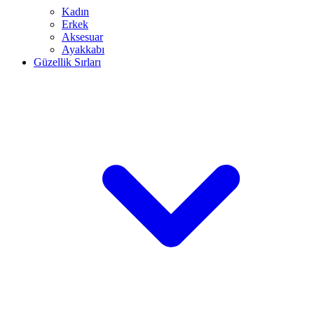
Kadın
Erkek
Aksesuar
Ayakkabı
Güzellik Sırları