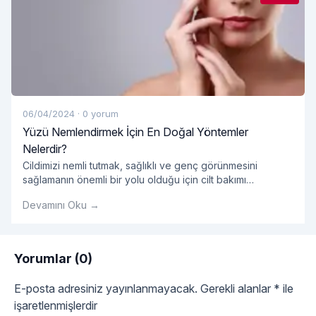
06/04/2024
·
0 yorum
Yüzü Nemlendirmek İçin En Doğal Yöntemler
Nelerdir?
Cildimizi nemli tutmak, sağlıklı ve genç görünmesini
sağlamanın önemli bir yolu olduğu için cilt bakımı
rutinimizin önemli bir parçası olmalıdır. Ancak, pek çok
Devamını Oku →
pazarlanan kozmetik ürün kimyasal içeriklerle dolu olabilir
ve cildimize zarar verebilir. Neyse ki, yüzümüzü
nemlendirmek için doğal ve etkili yöntemler de mevcuttur.
Peki, yüzü nemlendirmek için en doğal yöntemler
Yorumlar (0)
"Yüzü Nemlendirmek İçin
nelerdir? Su İçmek:
Okumaya devam et
E-posta adresiniz yayınlanmayacak.
Gerekli alanlar
*
ile
işaretlenmişlerdir