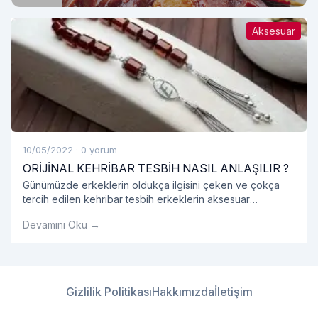
Aksesuar
10/05/2022
·
0 yorum
ORİJİNAL KEHRİBAR TESBİH NASIL ANLAŞILIR ?
Günümüzde erkeklerin oldukça ilgisini çeken ve çokça
tercih edilen kehribar tesbih erkeklerin aksesuar
listesinde bir numara haline gelmiş olduğunu görmekteyiz.
Devamını Oku →
Genellikle hediyelik olarak alınan kehribar tesbih
gerçekten orijinal kehribar tesbih olup olmadığını
kokusundan anlayabiliriz.
Gizlilik Politikası
Hakkımızda
İletişim