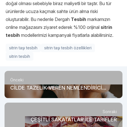
doğal olması sebebiyle biraz maliyetli bir taştır. Bu tür
ürünlerde ucuza kaçmak sahte ürün alma riski
oluşturabilir. Bu nedenle Dergah
Tesbih
markamızın
online mağazasını ziyaret ederek %100 orijinal
sitrin
tesbih
modellerimizi kampanyalı fiyatlarla alabilirsiniz.
sitrin taşı tesbih
sitrin taşı tesbih özellikleri
sitrin tesbih
Önceki
CİLDE TAZELİK VEREN NEMLENDİRİCİ
KREM SEÇENEKLERİ
Sonraki
ÇEŞİTLİ SAKATATLAR İLE TARİFLER