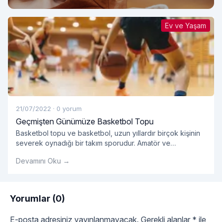
Mümkün mü?
Ev ve Yaşam
21/07/2022
·
0 yorum
Geçmişten Günümüze Basketbol Topu
Basketbol topu ve basketbol, ​​uzun yıllardır birçok kişinin
severek oynadığı bir takım sporudur. Amatör ve
profesyonellerin oynadığı takım sporlarında kullanılan
Devamını Oku →
basket çok önemlidir.
Yorumlar (0)
E-posta adresiniz yayınlanmayacak.
Gerekli alanlar
*
ile