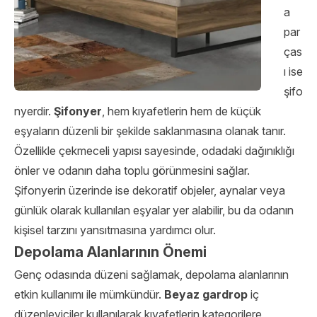
a
par
ças
ı ise
şifo
nyerdir.
Şifonyer
, hem kıyafetlerin hem de küçük
eşyaların düzenli bir şekilde saklanmasına olanak tanır.
Özellikle çekmeceli yapısı sayesinde, odadaki dağınıklığı
önler ve odanın daha toplu görünmesini sağlar.
Şifonyerin üzerinde ise dekoratif objeler, aynalar veya
günlük olarak kullanılan eşyalar yer alabilir, bu da odanın
kişisel tarzını yansıtmasına yardımcı olur.
Depolama Alanlarının Önemi
Genç odasında düzeni sağlamak, depolama alanlarının
etkin kullanımı ile mümkündür.
Beyaz gardrop
iç
düzenleyiciler kullanılarak kıyafetlerin kategorilere