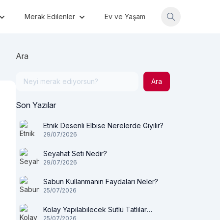
Merak Edilenler
Ev ve Yaşam
Ara
Ara
Son Yazılar
Etnik Desenli Elbise Nerelerde Giyilir?
29/07/2026
Seyahat Seti Nedir?
29/07/2026
Sabun Kullanmanın Faydaları Neler?
25/07/2026
Kolay Yapılabilecek Sütlü Tatlılar
25/07/2026
Nelerdir?