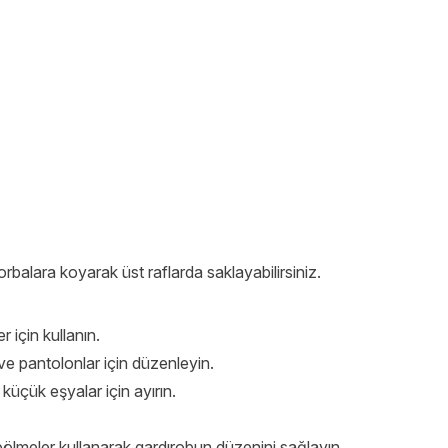
rbalara koyarak üst raflarda saklayabilirsiniz.
r için kullanın.
er ve pantolonlar için düzenleyin.
küçük eşyalar için ayırın.
 bölmeler kullanarak gardırobun düzenini sağlayın.