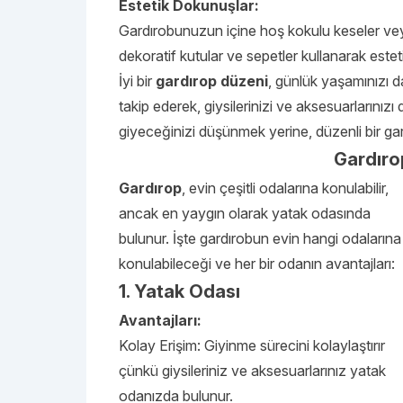
Estetik Dokunuşlar:
Gardırobunuzun içine hoş kokulu keseler veya
dekoratif kutular ve sepetler kullanarak esteti
İyi bir
gardırop düzeni
, günlük yaşamınızı da
takip ederek, giysilerinizi ve aksesuarlarınızı 
giyeceğinizi düşünmek yerine, düzenli bir gardı
Gardıro
Gardırop
, evin çeşitli odalarına konulabilir,
ancak en yaygın olarak yatak odasında
bulunur. İşte gardırobun evin hangi odalarına
konulabileceği ve her bir odanın avantajları:
1. Yatak Odası
Avantajları:
Kolay Erişim: Giyinme sürecini kolaylaştırır
çünkü giysileriniz ve aksesuarlarınız yatak
odanızda bulunur.