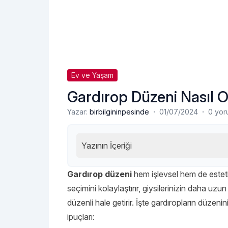
Ev ve Yaşam
Gardırop Düzeni Nasıl O
·
·
Yazar:
birbilgininpesinde
01/07/2024
0 yor
Yazının İçeriği
Gardırop düzeni
hem işlevsel hem de estetik
seçimini kolaylaştırır, giysilerinizin daha u
düzenli hale getirir. İşte gardıropların düzen
ipuçları: