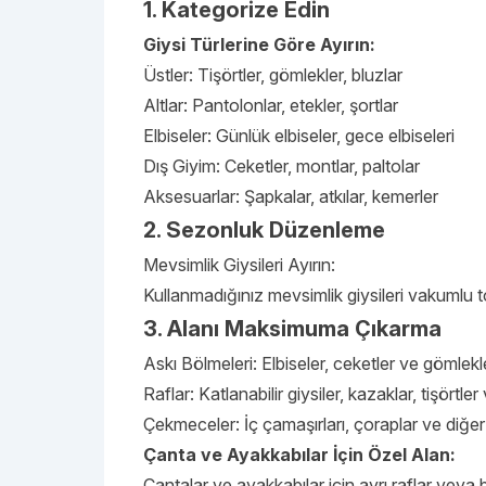
1. Kategorize Edin
Giysi Türlerine Göre Ayırın:
Üstler: Tişörtler, gömlekler, bluzlar
Altlar: Pantolonlar, etekler, şortlar
Elbiseler: Günlük elbiseler, gece elbiseleri
Dış Giyim: Ceketler, montlar, paltolar
Aksesuarlar: Şapkalar, atkılar, kemerler
2. Sezonluk Düzenleme
Mevsimlik Giysileri Ayırın:
Kullanmadığınız mevsimlik giysileri vakumlu to
3. Alanı Maksimuma Çıkarma
Askı Bölmeleri: Elbiseler, ceketler ve gömlekle
Raflar: Katlanabilir giysiler, kazaklar, tişörtl
Çekmeceler: İç çamaşırları, çoraplar ve diğer 
Çanta ve Ayakkabılar İçin Özel Alan:
Çantalar ve ayakkabılar için ayrı raflar veya