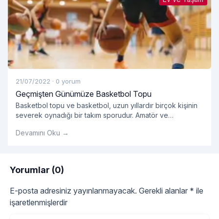
21/07/2022
·
0 yorum
Geçmişten Günümüze Basketbol Topu
Basketbol topu ve basketbol, ​​uzun yıllardır birçok kişinin
severek oynadığı bir takım sporudur. Amatör ve
profesyonellerin oynadığı takım sporlarında kullanılan
Devamını Oku →
basket çok önemlidir.
Yorumlar (0)
E-posta adresiniz yayınlanmayacak.
Gerekli alanlar
*
ile
işaretlenmişlerdir