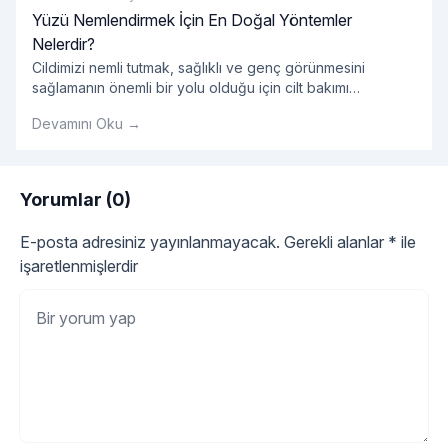
Yüzü Nemlendirmek İçin En Doğal Yöntemler
Nelerdir?
Cildimizi nemli tutmak, sağlıklı ve genç görünmesini
sağlamanın önemli bir yolu olduğu için cilt bakımı
rutinimizin önemli bir parçası olmalıdır. Ancak, pek çok
Devamını Oku →
pazarlanan kozmetik ürün kimyasal içeriklerle dolu olabilir
ve cildimize zarar verebilir. Neyse ki, yüzümüzü
nemlendirmek için doğal ve etkili yöntemler de mevcuttur.
Peki, yüzü nemlendirmek için en doğal yöntemler
Yorumlar (0)
"Yüzü Nemlendirmek İçin
nelerdir? Su İçmek:
Okumaya devam et
E-posta adresiniz yayınlanmayacak.
Gerekli alanlar
*
ile
işaretlenmişlerdir