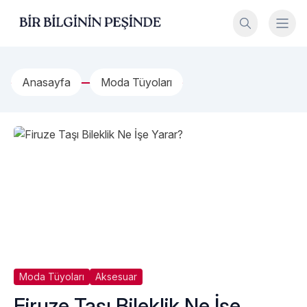
İçeriğe geç
Bir Bilginin Peşinde!
Anasayfa
Moda Tüyoları
Moda Tüyoları
Aksesuar
Firuze Taşı Bileklik Ne İşe