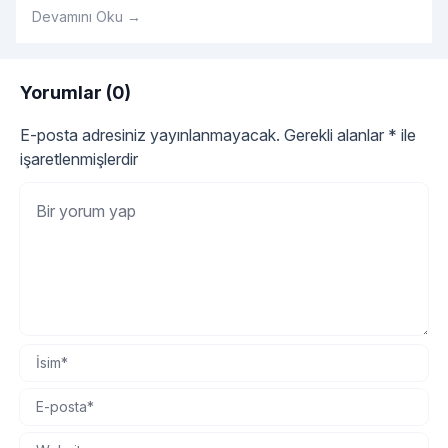
listesinde bir numara haline gelmiş olduğunu görmekteyiz.
Devamını Oku →
Genellikle hediyelik olarak alınan kehribar tesbih
gerçekten orijinal kehribar tesbih olup olmadığını
kokusundan anlayabiliriz.
Yorumlar (0)
E-posta adresiniz yayınlanmayacak.
Gerekli alanlar
*
ile
işaretlenmişlerdir