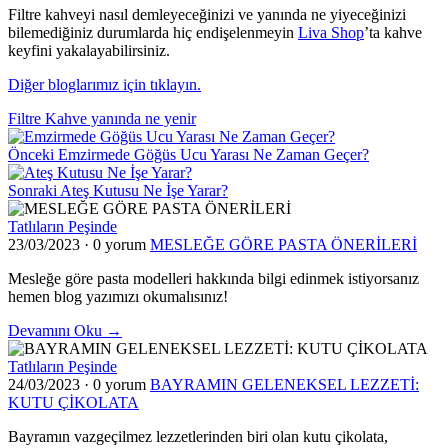
Filtre kahveyi nasıl demleyeceğinizi ve yanında ne yiyeceğinizi
bilemediğiniz durumlarda hiç endişelenmeyin
Liva Shop
’ta kahve
keyfini yakalayabilirsiniz.
Diğer bloglarımız için tıklayın.
Filtre Kahve yanında ne yenir
Önceki
Emzirmede Göğüs Ucu Yarası Ne Zaman Geçer?
Sonraki
Ateş Kutusu Ne İşe Yarar?
Tatlıların Peşinde
23/03/2023
·
0 yorum
MESLEĞE GÖRE PASTA ÖNERİLERİ
Mesleğe göre pasta modelleri hakkında bilgi edinmek istiyorsanız
hemen blog yazımızı okumalısınız!
Devamını Oku →
Tatlıların Peşinde
24/03/2023
·
0 yorum
BAYRAMIN GELENEKSEL LEZZETİ:
KUTU ÇİKOLATA
Bayramın vazgeçilmez lezzetlerinden biri olan kutu çikolata,