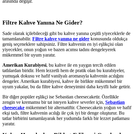
arasında değişir.
Filtre Kahve Yanına Ne Gider?
Sade olarak içilebileceği gibi bu kahve yanına çeşitli yiyeceklerle de
tamamlanabilir.
Filtre kahve yanına ne gider
konusunda oldukça
geniş seçeneklere sahipsiniz. Filtre kahvenin en iyi eşlikçisi olan
yiyecekler, onun yoğun ve bazen acımsı tadını dengeleyerek
mükemmel bir uyum yaratır.
Amerikan Kurabiyesi
, bu kahve ile en yaygın tercih edilen
tatlılardan biridir. Hem lezzetli hem de pratik olan bu kurabiyeler,
yumuşak dokusu ve hafif vanilyalı aromasıyla kahvenin acılığını
dengeler. Amerikan kurabiyesi, kahve ile birlikte mükemmel bir
uyum yakalar, bu da filtre kahve deneyimini daha keyifli hale getirir.
Bir diğer popüler eşlikçi ise Sebastian cheesecaketir. Özellikle
zengin ve kremamsı bir tat isteyen kahve severler için,
Sebastian
cheesecake
mükemmel bir alternatiftir. Cheesecakein yoğun ve hafif
ekşi tadı, filtre kahvenin acılığı ile çok iyi bir denge oluşturur. Bu
tatlar birbirini tamamlayarak her yudumda farklı bir lezzet patlaması
yaratır.