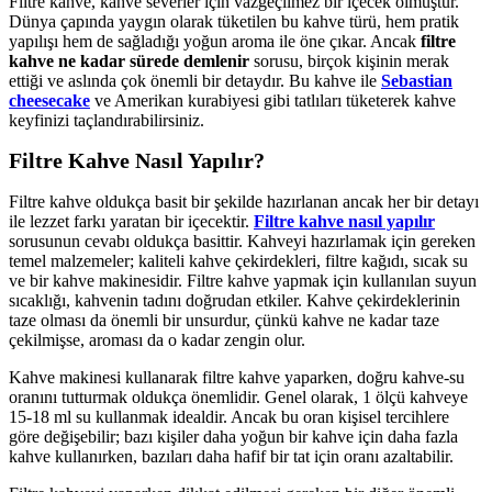
Filtre kahve, kahve severler için vazgeçilmez bir içecek olmuştur.
Dünya çapında yaygın olarak tüketilen bu kahve türü, hem pratik
yapılışı hem de sağladığı yoğun aroma ile öne çıkar. Ancak
filtre
kahve ne kadar sürede demlenir
sorusu, birçok kişinin merak
ettiği ve aslında çok önemli bir detaydır. Bu kahve ile
Sebastian
cheesecake
ve Amerikan kurabiyesi gibi tatlıları tüketerek kahve
keyfinizi taçlandırabilirsiniz.
Filtre Kahve Nasıl Yapılır?
Filtre kahve oldukça basit bir şekilde hazırlanan ancak her bir detayı
ile lezzet farkı yaratan bir içecektir.
Filtre kahve nasıl yapılır
sorusunun cevabı oldukça basittir. Kahveyi hazırlamak için gereken
temel malzemeler; kaliteli kahve çekirdekleri, filtre kağıdı, sıcak su
ve bir kahve makinesidir. Filtre kahve yapmak için kullanılan suyun
sıcaklığı, kahvenin tadını doğrudan etkiler. Kahve çekirdeklerinin
taze olması da önemli bir unsurdur, çünkü kahve ne kadar taze
çekilmişse, aroması da o kadar zengin olur.
Kahve makinesi kullanarak filtre kahve yaparken, doğru kahve-su
oranını tutturmak oldukça önemlidir. Genel olarak, 1 ölçü kahveye
15-18 ml su kullanmak idealdir. Ancak bu oran kişisel tercihlere
göre değişebilir; bazı kişiler daha yoğun bir kahve için daha fazla
kahve kullanırken, bazıları daha hafif bir tat için oranı azaltabilir.