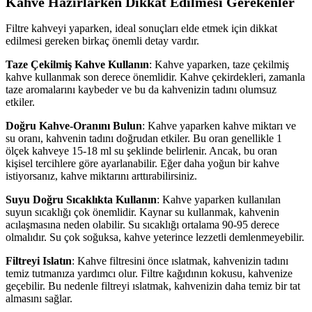
Kahve Hazırlarken Dikkat Edilmesi Gerekenler
Filtre kahveyi yaparken, ideal sonuçları elde etmek için dikkat
edilmesi gereken birkaç önemli detay vardır.
Taze Çekilmiş Kahve Kullanın
: Kahve yaparken, taze çekilmiş
kahve kullanmak son derece önemlidir. Kahve çekirdekleri, zamanla
taze aromalarını kaybeder ve bu da kahvenizin tadını olumsuz
etkiler.
Doğru Kahve-Oranını Bulun
: Kahve yaparken kahve miktarı ve
su oranı, kahvenin tadını doğrudan etkiler. Bu oran genellikle 1
ölçek kahveye 15-18 ml su şeklinde belirlenir. Ancak, bu oran
kişisel tercihlere göre ayarlanabilir. Eğer daha yoğun bir kahve
istiyorsanız, kahve miktarını arttırabilirsiniz.
Suyu Doğru Sıcaklıkta Kullanın
: Kahve yaparken kullanılan
suyun sıcaklığı çok önemlidir. Kaynar su kullanmak, kahvenin
acılaşmasına neden olabilir. Su sıcaklığı ortalama 90-95 derece
olmalıdır. Su çok soğuksa, kahve yeterince lezzetli demlenmeyebilir.
Filtreyi Islatın
: Kahve filtresini önce ıslatmak, kahvenizin tadını
temiz tutmanıza yardımcı olur. Filtre kağıdının kokusu, kahvenize
geçebilir. Bu nedenle filtreyi ıslatmak, kahvenizin daha temiz bir tat
almasını sağlar.