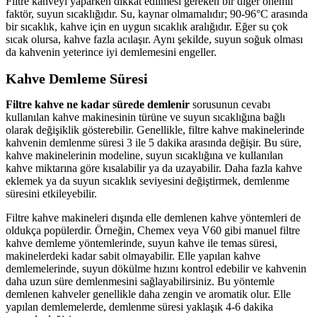
Filtre kahveyi yaparken dikkat edilmesi gereken bir diğer önemli
faktör, suyun sıcaklığıdır. Su, kaynar olmamalıdır; 90-96°C arasında
bir sıcaklık, kahve için en uygun sıcaklık aralığıdır. Eğer su çok
sıcak olursa, kahve fazla acılaşır. Aynı şekilde, suyun soğuk olması
da kahvenin yeterince iyi demlemesini engeller.
Kahve Demleme Süresi
Filtre kahve ne kadar sürede demlenir
sorusunun cevabı
kullanılan kahve makinesinin türüne ve suyun sıcaklığına bağlı
olarak değişiklik gösterebilir. Genellikle, filtre kahve makinelerinde
kahvenin demlenme süresi 3 ile 5 dakika arasında değişir. Bu süre,
kahve makinelerinin modeline, suyun sıcaklığına ve kullanılan
kahve miktarına göre kısalabilir ya da uzayabilir. Daha fazla kahve
eklemek ya da suyun sıcaklık seviyesini değiştirmek, demlenme
süresini etkileyebilir.
Filtre kahve makineleri dışında elle demlenen kahve yöntemleri de
oldukça popülerdir. Örneğin, Chemex veya V60 gibi manuel filtre
kahve demleme yöntemlerinde, suyun kahve ile temas süresi,
makinelerdeki kadar sabit olmayabilir. Elle yapılan kahve
demlemelerinde, suyun dökülme hızını kontrol edebilir ve kahvenin
daha uzun süre demlenmesini sağlayabilirsiniz. Bu yöntemle
demlenen kahveler genellikle daha zengin ve aromatik olur. Elle
yapılan demlemelerde, demlenme süresi yaklaşık 4-6 dakika