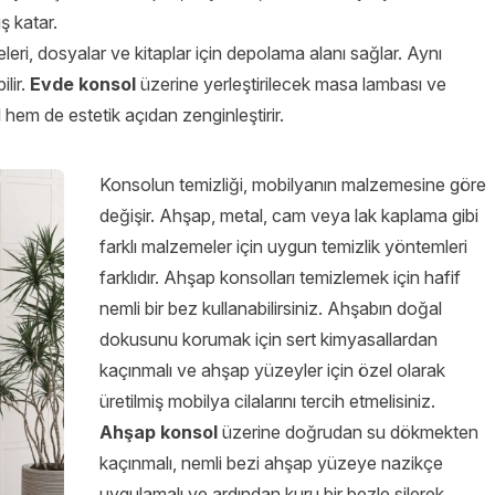
ş katar.
eri, dosyalar ve kitaplar için depolama alanı sağlar. Aynı
lir.
Evde konsol
üzerine yerleştirilecek masa lambası ve
l hem de estetik açıdan zenginleştirir.
Konsolun temizliği, mobilyanın malzemesine göre
değişir. Ahşap, metal, cam veya lak kaplama gibi
farklı malzemeler için uygun temizlik yöntemleri
farklıdır. Ahşap konsolları temizlemek için hafif
nemli bir bez kullanabilirsiniz. Ahşabın doğal
dokusunu korumak için sert kimyasallardan
kaçınmalı ve ahşap yüzeyler için özel olarak
üretilmiş mobilya cilalarını tercih etmelisiniz.
Ahşap konsol
üzerine doğrudan su dökmekten
kaçınmalı, nemli bezi ahşap yüzeye nazikçe
uygulamalı ve ardından kuru bir bezle silerek