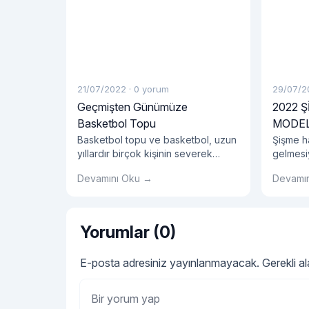
21/07/2022
·
0 yorum
29/07/2
Geçmişten Günümüze
2022 
Basketbol Topu
MODEL
Basketbol topu ve basketbol, ​​uzun
Şişme h
yıllardır birçok kişinin severek
gelmesiy
oynadığı bir takım sporudur. Amatör
ihtiyaçla
Devamını Oku →
Devamı
ve profesyonellerin oynadığı takım
ürünlerd
sporlarında kullanılan basket çok
önemlidir.
Yorumlar (0)
E-posta adresiniz yayınlanmayacak.
Gerekli a