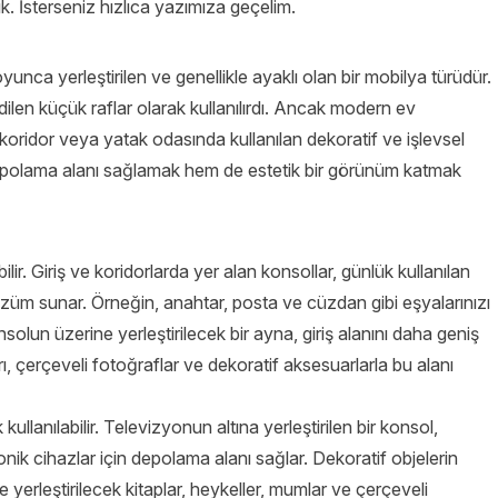
dık. İsterseniz hızlıca yazımıza geçelim.
unca yerleştirilen ve genellikle ayaklı olan bir mobilya türüdür.
dilen küçük raflar olarak kullanılırdı. Ancak modern ev
koridor veya yatak odasında kullanılan dekoratif ve işlevsel
 depolama alanı sağlamak hem de estetik bir görünüm katmak
bilir. Giriş ve koridorlarda yer alan konsollar, günlük kullanılan
züm sunar. Örneğin, anahtar, posta ve cüzdan gibi eşyalarınızı
Konsolun üzerine yerleştirilecek bir ayna, giriş alanını daha geniş
rı, çerçeveli fotoğraflar ve dekoratif aksesuarlarla bu alanı
llanılabilir. Televizyonun altına yerleştirilen bir konsol,
ik cihazlar için depolama alanı sağlar. Dekoratif objelerin
e yerleştirilecek kitaplar, heykeller, mumlar ve çerçeveli