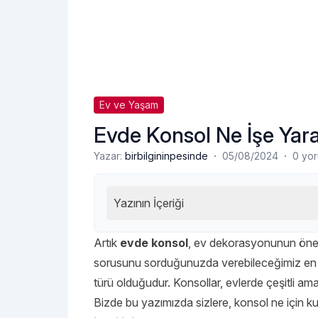
Ev ve Yaşam
Evde Konsol Ne İşe Yar
·
·
Yazar:
birbilgininpesinde
05/08/2024
0 yo
Yazının İçeriği
Artık
evde konsol
, ev dekorasyonunun öneml
sorusunu sorduğunuzda verebileceğimiz en iyi 
türü olduğudur. Konsollar, evlerde çeşitli amaç
Bizde bu yazımızda sizlere, konsol ne için kull