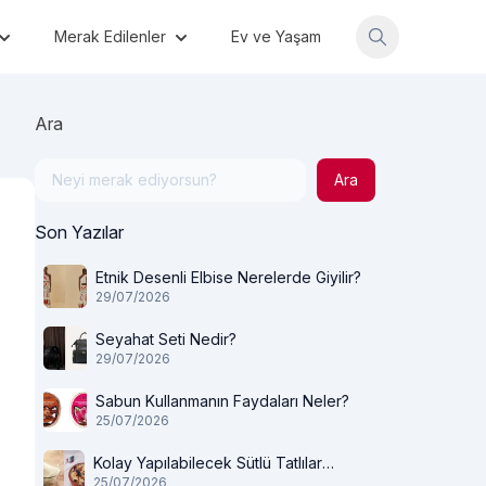
Merak Edilenler
Ev ve Yaşam
Ara
Ara
Son Yazılar
Etnik Desenli Elbise Nerelerde Giyilir?
29/07/2026
Seyahat Seti Nedir?
29/07/2026
Sabun Kullanmanın Faydaları Neler?
25/07/2026
Kolay Yapılabilecek Sütlü Tatlılar
25/07/2026
Nelerdir?