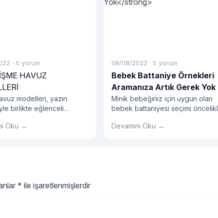
022
·
0 yorum
08/08/2022
·
0 yorum
ŞİŞME HAVUZ
Bebek Battaniye Örnekleri
LERİ
Aramanıza Artık Gerek Yok
avuz modelleri, yazın
Minik bebeğiniz için uygun olan
le birlikte eğlenceli
bebek battaniyesi seçimi öncelik
r listesinde yerini alan
mevsime uygun nitelikte olanlard
nı Oku →
Devamını Oku →
endir.
seçilmeli.
lanlar
*
ile işaretlenmişlerdir