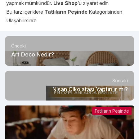
yapmak mümkündür.
Liva Shop
‘u ziyaret edin
Bu tarz içeriklere
Tatlıların Peşinde
Kategorisinden
Ulaşabilirsiniz.
Önceki
Art Deco Nedir?
Sonraki
Nişan Çikolatası Yaptırılır mı?
Tatlıların Peşinde