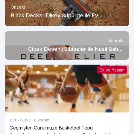
Önceki
Black Decker Dikey Süpürge ile Ev
Temizliğinde Devrim!
Sonraki
Çiçek Desenli Elbiseler ile Nasıl Bahar
Havası Yaratılır?
Ev ve Yaşam
21/07/2022
·
0 yorum
Geçmişten Günümüze Basketbol Topu