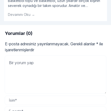
Basketbol topu ve basketbol, ​​uzun yıllardır birçok kişinin
severek oynadığı bir takım sporudur. Amatör ve
profesyonellerin oynadığı takım sporlarında kullanılan
Devamını Oku →
basket çok önemlidir.
Yorumlar (0)
E-posta adresiniz yayınlanmayacak.
Gerekli alanlar
*
ile
işaretlenmişlerdir