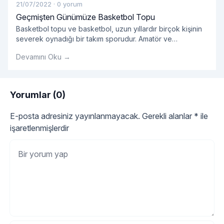
21/07/2022
·
0 yorum
Geçmişten Günümüze Basketbol Topu
Basketbol topu ve basketbol, ​​uzun yıllardır birçok kişinin
severek oynadığı bir takım sporudur. Amatör ve
profesyonellerin oynadığı takım sporlarında kullanılan
Devamını Oku →
basket çok önemlidir.
Yorumlar (0)
E-posta adresiniz yayınlanmayacak.
Gerekli alanlar
*
ile
işaretlenmişlerdir