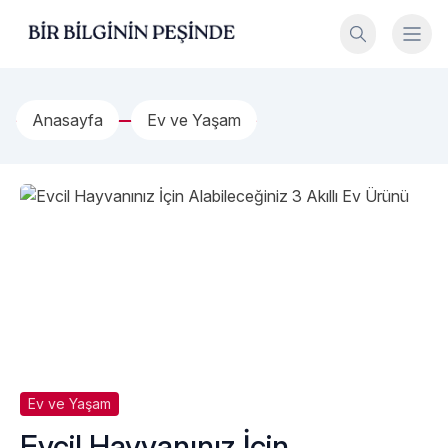
İçeriğe geç
Bir Bilginin Peşinde!
Anasayfa
Ev ve Yaşam
Ev ve Yaşam
Evcil Hayvanınız İçin