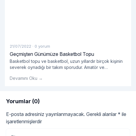
21/07/2022
·
0 yorum
Geçmişten Günümüze Basketbol Topu
Basketbol topu ve basketbol, ​​uzun yıllardır birçok kişinin
severek oynadığı bir takım sporudur. Amatör ve
profesyonellerin oynadığı takım sporlarında kullanılan
Devamını Oku →
basket çok önemlidir.
Yorumlar (0)
E-posta adresiniz yayınlanmayacak.
Gerekli alanlar
*
ile
işaretlenmişlerdir