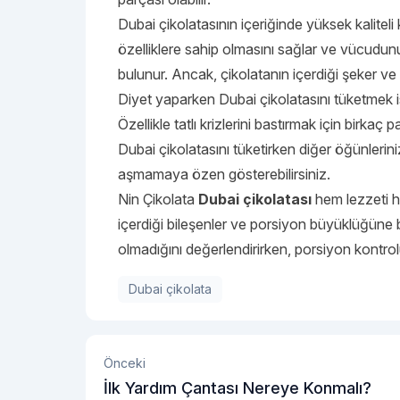
Dubai çikolatasının içeriğinde yüksek kalitel
özelliklere sahip olmasını sağlar ve vücudunu
bulunur. Ancak, çikolatanın içerdiği şeker v
Diyet yaparken Dubai çikolatasını tüketmek is
Özellikle tatlı krizlerini bastırmak için birkaç
Dubai çikolatasını tüketirken diğer öğünleriniz
aşmamaya özen gösterebilirsiniz.
Nin Çikolata
Dubai çikolatası
hem lezzeti hem
içerdiği bileşenler ve porsiyon büyüklüğüne bağ
olmadığını değerlendirirken, porsiyon kontro
Dubai çikolata
Önceki
İlk Yardım Çantası Nereye Konmalı?