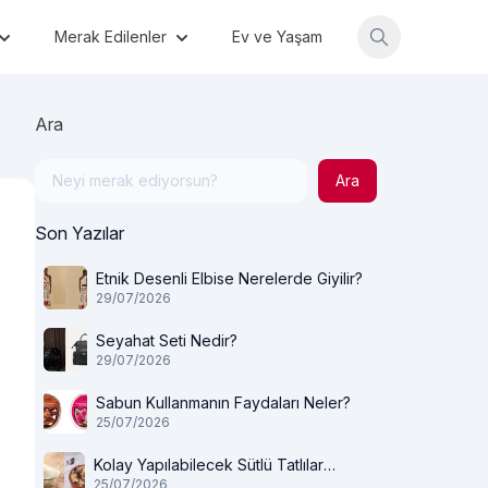
Merak Edilenler
Ev ve Yaşam
Ara
Ara
Son Yazılar
Etnik Desenli Elbise Nerelerde Giyilir?
29/07/2026
Seyahat Seti Nedir?
29/07/2026
Sabun Kullanmanın Faydaları Neler?
25/07/2026
Kolay Yapılabilecek Sütlü Tatlılar
25/07/2026
Nelerdir?