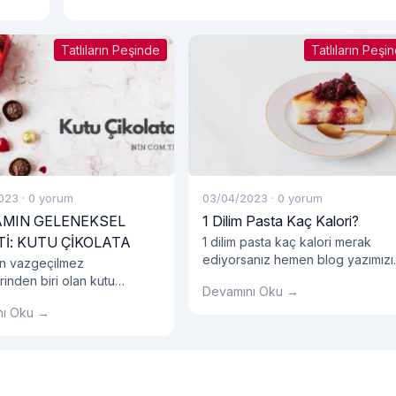
Tatlıların Peşinde
Tatlıların Peşi
023
·
0 yorum
03/04/2023
·
0 yorum
MIN GELENEKSEL
1 Dilim Pasta Kaç Kalori?
Tİ: KUTU ÇİKOLATA
1 dilim pasta kaç kalori merak
ediyorsanız hemen blog yazımızı
n vazgeçilmez
okumalısınız!
rinden biri olan kutu
Devamını Oku →
, yıllardır geleneksel
nı Oku →
eşme geleneğimizin önemli
ası haline gelmiştir.