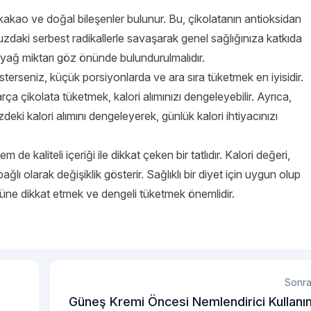
i kakao ve doğal bileşenler bulunur. Bu, çikolatanın antioksidan
zdaki serbest radikallerle savaşarak genel sağlığınıza katkıda
e yağ miktarı göz önünde bulundurulmalıdır.
terseniz, küçük porsiyonlarda ve ara sıra tüketmek en iyisidir.
 parça çikolata tüketmek, kalori alımınızı dengeleyebilir. Ayrıca,
deki kalori alımını dengeleyerek, günlük kalori ihtiyacınızı
 de kaliteli içeriği ile dikkat çeken bir tatlıdır. Kalori değeri,
lı olarak değişiklik gösterir. Sağlıklı bir diyet için uygun olup
lüne dikkat etmek ve dengeli tüketmek önemlidir.
Sonra
Güneş Kremi Öncesi Nemlendirici Kullanı