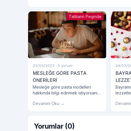
Tatlıların Peşinde
23/03/2023
·
0 yorum
24/03/2
MESLEĞE GÖRE PASTA
BAYRA
ÖNERİLERİ
LEZZE
Mesleğe göre pasta modelleri
Bayramı
hakkında bilgi edinmek istiyorsanız
lezzetle
hemen blog yazımızı okumalısınız!
çikolata
Devamını Oku →
Devamı
hediyel
bir parç
Yorumlar (0)