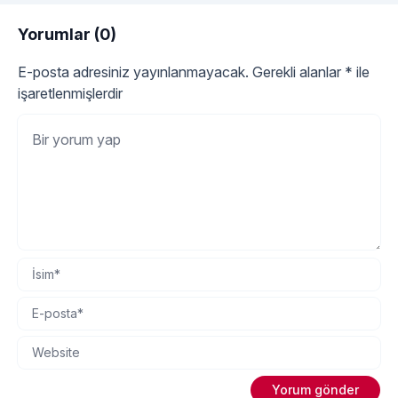
nemlendirmek için doğal ve etkili yöntemler de mevcuttur.
Peki, yüzü nemlendirmek için en doğal yöntemler
Yorumlar (0)
"Yüzü Nemlendirmek İçin
nelerdir? Su İçmek:
Okumaya devam et
E-posta adresiniz yayınlanmayacak.
Gerekli alanlar
*
ile
işaretlenmişlerdir