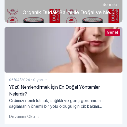
Sonraki
Organik Dudak Balmı ile Doğal ve Nemli
Dudak Bakımı
Genel
06/04/2024
·
0 yorum
Yüzü Nemlendirmek İçin En Doğal Yöntemler
Nelerdir?
Cildimizi nemli tutmak, sağlıklı ve genç görünmesini
sağlamanın önemli bir yolu olduğu için cilt bakımı
rutinimizin önemli bir parçası olmalıdır. Ancak, pek çok
Devamını Oku →
pazarlanan kozmetik ürün kimyasal içeriklerle dolu olabilir
ve cildimize zarar verebilir. Neyse ki, yüzümüzü