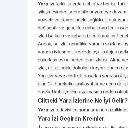
Yara izi
farklı türlerde olabilir ve her biri far
iyileşmesinden sonra bile büyümeye devam eden
yükselir ve çevresindeki sağlıklı cilt dokusun
değişebilir ve genellikle daha koyu tenli insa
izleri ise kalın ve kabarık izler olarak tarif edebi
Ancak, bu izler genellikle yaranın sınırlarını
yaranın iyileşme sürecinde aşırı kollajen üret
çukurlaşmasına neden olan izlerdir. Akne veya 
izler, cilt altındaki dokuların kaybı sonucu o
Yanıklar veya ciddi cilt hasarları sonrası olu
olur. Cilt hareketini kısıtlayabilir ve derin doku
hareket kabiliyetinin azalmasına neden olabili
Ciltteki Yara İzlerine Ne İyi Gelir?
Yara izi
tedavisi ve görünümünün azaltılması
Yara İzi Geçiren Kremler
:
İzlerin görünümünü azaltmak ve cildin iyileşme