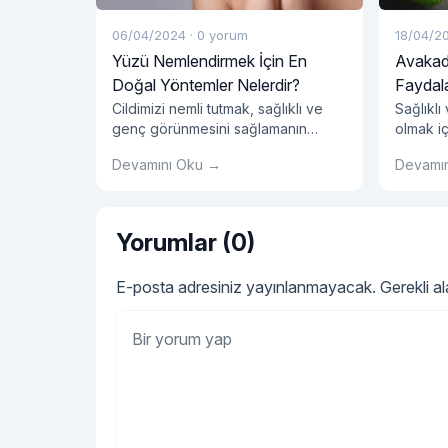
06/04/2024
·
0 yorum
18/04/2
Yüzü Nemlendirmek İçin En
Avakad
Doğal Yöntemler Nelerdir?
Faydala
Cildimizi nemli tutmak, sağlıklı ve
Sağlıklı
genç görünmesini sağlamanın
olmak iç
önemli bir yolu olduğu için cilt
ürünler
Devamını Oku →
Devamı
bakımı rutinimizin önemli bir parçası
mucizev
olmalıdır. Ancak, pek çok
bulunuy
pazarlanan kozmetik ürün kimyasal
çözümler
içeriklerle dolu olabilir ve cildimize
vitaminl
Yorumlar (0)
zarar verebilir. Neyse ki, yüzümüzü
lesitin 
nemlendirmek için doğal ve etkili
bakımın
E-posta adresiniz yayınlanmayacak.
Gerekli a
yöntemler de mevcuttur. Peki, yüzü
yağı ve 
nemlendirmek için en doğal
oldukça
yöntemler nelerdir? Su
Saçlara
"Yüzü Nemlendirmek İçin
İçmek:
Okumaya devam et
Nasıl Ku
yağını
O