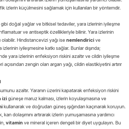
ofik izlerin küçülmesini sağlamak için kullanılan bir yöntemdir.
ibi doğal yağlar ve bitkisel tedaviler, yara izlerinin iyileşme
lamatuar ve antiseptik özellikleriyle bilinir. Yara izlerinin
olabilir. Hindistancevizi yağı ise
nemlendirici
ve
ra izlerinin iyileşmesine katkı sağlar. Bunlar dışında;
nde yara izlerinin enfeksiyon riskini azaltır ve cildin iyileşme
ri açısından zengin olan argan yağı, cildin elastikiyetini artırır
ı
şumunu azaltır. Yaranın üzerini kapatarak enfeksiyon riskini
 izi
güneşe maruz kalması, izlerin koyulaşmasına ve
mi
kullanarak ve doğrudan güneş ışığından kaçınarak koruyun.
, kan dolaşımını artırarak izlerin yumuşamasına yardımcı
in,
vitamin
ve mineral içeren dengeli bir diyet uygulayın. Bu