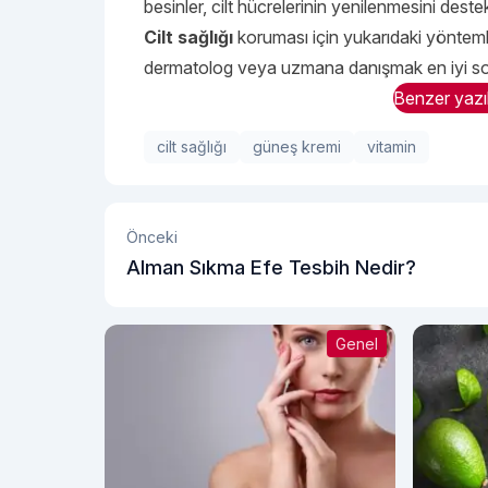
besinler, cilt hücrelerinin yenilenmesini deste
Cilt sağlığı
koruması için yukarıdaki yöntemler
dermatolog veya uzmana danışmak en iyi sonu
Benzer yazı
cilt sağlığı
güneş kremi
vitamin
Önceki
Alman Sıkma Efe Tesbih Nedir?
Genel