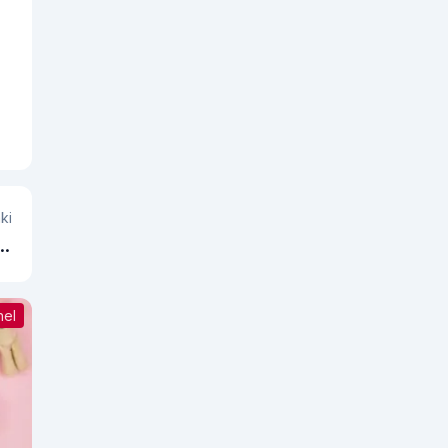
ki
at
er
nel