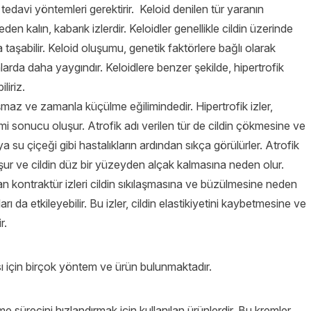
klı tedavi yöntemleri gerektirir. Keloid denilen tür yaranın
 kalın, kabarık izlerdir. Keloidler genellikle cildin üzerinde
a taşabilir. Keloid oluşumu, genetik faktörlere bağlı olarak
nlarda daha yaygındır. Keloidlere benzer şekilde, hipertrofik
liriz.
 aşmaz ve zamanla küçülme eğilimindedir. Hipertrofik izler,
imi sonucu oluşur. Atrofik adı verilen tür de cildin çökmesine ve
su çiçeği gibi hastalıkların ardından sıkça görülürler. Atrofik
luşur ve cildin düz bir yüzeyden alçak kalmasına neden olur.
şan kontraktür izleri cildin sıkılaşmasına ve büzülmesine neden
ları da etkileyebilir. Bu izler, cildin elastikiyetini kaybetmesine ve
r.
 için birçok yöntem ve ürün bulunmaktadır.
 sürecini hızlandırmak için kullanılan ürünlerdir. Bu kremler