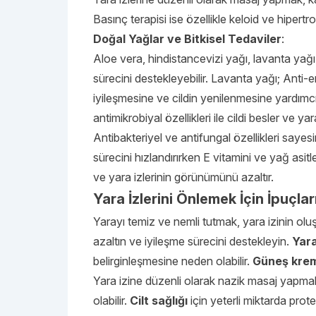
Basınç terapisi ise özellikle keloid ve hipertr
Doğal Yağlar ve Bitkisel Tedaviler
:
Aloe vera, hindistancevizi yağı, lavanta yağı g
sürecini destekleyebilir. Lavanta yağı; Anti-enf
iyileşmesine ve cildin yenilenmesine yardımcı 
antimikrobiyal özellikleri ile cildi besler ve ya
Antibakteriyel ve antifungal özellikleri sayesi
sürecini hızlandırırken E vitamini ve yağ asitle
ve yara izlerinin görünümünü azaltır.
Yara İzlerini Önlemek İçin İpuçlar
Yarayı temiz ve nemli tutmak, yara izinin olu
azaltın ve iyileşme sürecini destekleyin.
Yara
belirginleşmesine neden olabilir.
Güneş kre
Yara izine düzenli olarak nazik masaj yapmak
olabilir.
Cilt sağlığı
için yeterli miktarda prote