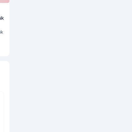
ik
ik
n
k
in Organik Giyim Neden Önemlidir?"