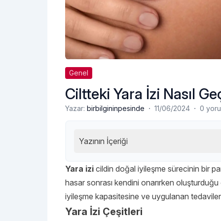
Genel
Ciltteki Yara İzi Nasıl G
·
·
Yazar:
birbilgininpesinde
11/06/2024
0 yor
Yazının İçeriği
Yara izi
cildin doğal iyileşme sürecinin bir pa
hasar sonrası kendini onarırken oluşturduğu d
iyileşme kapasitesine ve uygulanan tedavilere
Yara İzi Çeşitleri