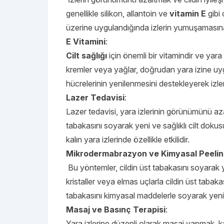
genellikle silikon, allantoin ve
vitamin E
gibi 
üzerine uygulandığında izlerin yumuşamasın
E Vitamini
:
Cilt sağlığı
için önemli bir vitamindir ve yara 
kremler veya yağlar, doğrudan yara izine uygu
hücrelerinin yenilenmesini destekleyerek izle
Lazer Tedavisi
:
Lazer tedavisi, yara izlerinin görünümünü azalt
tabakasını soyarak yeni ve sağlıklı cilt dokus
kalın yara izlerinde özellikle etkilidir.
Mikrodermabrazyon ve Kimyasal Peeli
Bu yöntemler, cildin üst tabakasını soyarak
kristaller veya elmas uçlarla cildin üst tabak
tabakasını kimyasal maddelerle soyarak yeni
Masaj ve Basınç Terapisi
:
Yara izlerine düzenli olarak masaj yapmak, ka