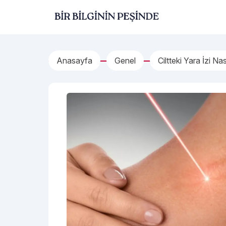
İçeriğe geç
Bir Bilginin Peşinde!
Anasayfa
Genel
Ciltteki Yara İzi Na