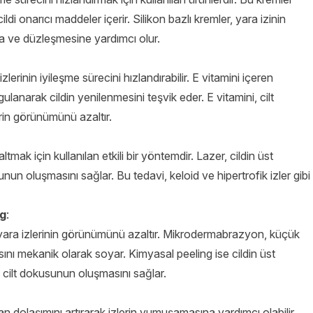
cildi onarıcı maddeler içerir. Silikon bazlı kremler, yara izinin
a ve düzleşmesine yardımcı olur.
izlerinin iyileşme sürecini hızlandırabilir. E vitamini içeren
lanarak cildin yenilenmesini teşvik eder. E vitamini, cilt
rin görünümünü azaltır.
mak için kullanılan etkili bir yöntemdir. Lazer, cildin üst
unun oluşmasını sağlar. Bu tedavi, keloid ve hipertrofik izler gibi
ng
:
 yara izlerinin görünümünü azaltır. Mikrodermabrazyon, küçük
asını mekanik olarak soyar. Kimyasal peeling ise cildin üst
 cilt dokusunun oluşmasını sağlar.
n dolaşımını artırarak izlerin yumuşamasına yardımcı olabilir.