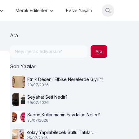
Merak Edilenler
Ev ve Yaşam
Ara
Ara
Son Yazılar
Etnik Desenli Elbise Nerelerde Giyilir?
29/07/2026
Seyahat Seti Nedir?
29/07/2026
Sabun Kullanmanın Faydaları Neler?
25/07/2026
Kolay Yapılabilecek Sütlü Tatlılar
25/07/2026
Nelerdir?