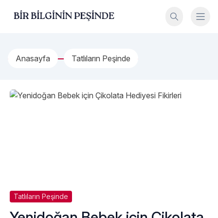
İçeriğe geç
Bir Bilginin Peşinde!
Anasayfa
Tatlıların Peşinde
Tatlıların Peşinde
Yenidoğan Bebek için Çikolata