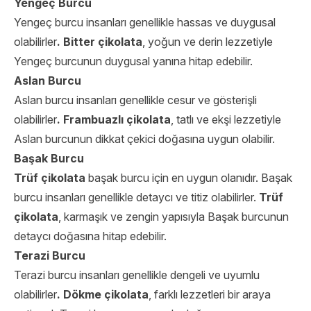
Yengeç Burcu
Yengeç burcu insanları genellikle hassas ve duygusal
olabilirler
. Bitter çikolata
, yoğun ve derin lezzetiyle
Yengeç burcunun duygusal yanına hitap edebilir.
Aslan Burcu
Aslan burcu insanları genellikle cesur ve gösterişli
olabilirler
.
Frambuazlı çikolata
, tatlı ve ekşi lezzetiyle
Aslan burcunun dikkat çekici doğasına uygun olabilir.
Başak Burcu
Trüf çikolata
başak burcu için en uygun olanıdır. Başak
burcu insanları genellikle detaycı ve titiz olabilirler.
Trüf
çikolata
, karmaşık ve zengin yapısıyla Başak burcunun
detaycı doğasına hitap edebilir.
Terazi Burcu
Terazi burcu insanları genellikle dengeli ve uyumlu
olabilirler
. Dökme çikolata
, farklı lezzetleri bir araya