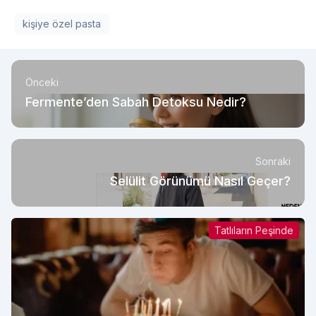
kişiye özel pasta
Önceki
Fermente’den Sabah Detoksu Nedir?
Sonraki
Selülit Görünümü Nasıl Geçer?
Tatlıların Peşinde