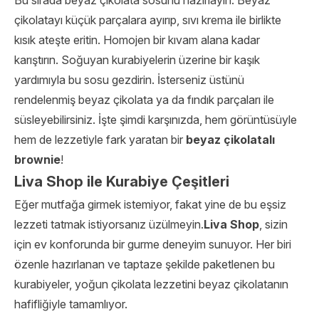
Bu sırada beyaz çikolata sosunu hazırlayın. Beyaz
çikolatayı küçük parçalara ayırıp, sıvı krema ile birlikte
kısık ateşte eritin. Homojen bir kıvam alana kadar
karıştırın. Soğuyan kurabiyelerin üzerine bir kaşık
yardımıyla bu sosu gezdirin. İsterseniz üstünü
rendelenmiş beyaz çikolata ya da fındık parçaları ile
süsleyebilirsiniz. İşte şimdi karşınızda, hem görüntüsüyle
hem de lezzetiyle fark yaratan bir
beyaz çikolatalı
brownie
!
Liva Shop ile Kurabiye Çeşitleri
Eğer mutfağa girmek istemiyor, fakat yine de bu eşsiz
lezzeti tatmak istiyorsanız üzülmeyin.
Liva Shop
, sizin
için ev konforunda bir gurme deneyim sunuyor. Her biri
özenle hazırlanan ve taptaze şekilde paketlenen bu
kurabiyeler, yoğun çikolata lezzetini beyaz çikolatanın
hafifliğiyle tamamlıyor.