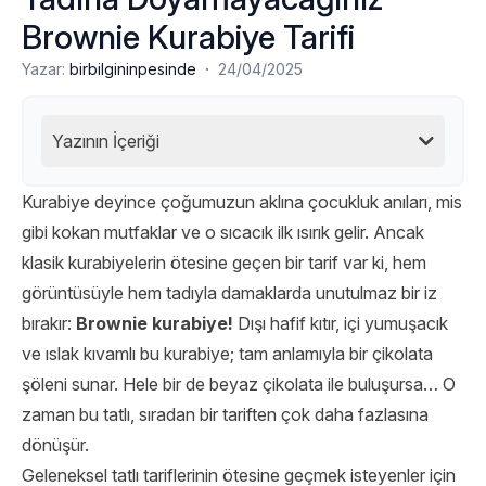
Brownie Kurabiye Tarifi
·
Yazar:
birbilgininpesinde
24/04/2025
Yazının İçeriği
Kurabiye deyince çoğumuzun aklına çocukluk anıları, mis
gibi kokan mutfaklar ve o sıcacık ilk ısırık gelir. Ancak
klasik kurabiyelerin ötesine geçen bir tarif var ki, hem
görüntüsüyle hem tadıyla damaklarda unutulmaz bir iz
bırakır:
Brownie kurabiye!
Dışı hafif kıtır, içi yumuşacık
ve ıslak kıvamlı bu kurabiye; tam anlamıyla bir çikolata
şöleni sunar. Hele bir de beyaz çikolata ile buluşursa… O
zaman bu tatlı, sıradan bir tariften çok daha fazlasına
dönüşür.
Geleneksel tatlı tariflerinin ötesine geçmek isteyenler için