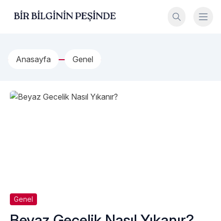
İçeriğe geç
Bir Bilginin Peşinde!
Anasayfa
Genel
Genel
Beyaz Gecelik Nasıl Yıkanır?