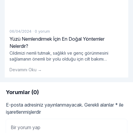
06/04/2024
·
0 yorum
Yüzü Nemlendirmek İçin En Doğal Yöntemler
Nelerdir?
Cildimizi nemli tutmak, sağlıklı ve genç görünmesini
sağlamanın önemli bir yolu olduğu için cilt bakımı
rutinimizin önemli bir parçası olmalıdır. Ancak, pek çok
Devamını Oku →
pazarlanan kozmetik ürün kimyasal içeriklerle dolu olabilir
ve cildimize zarar verebilir. Neyse ki, yüzümüzü
nemlendirmek için doğal ve etkili yöntemler de mevcuttur.
Peki, yüzü nemlendirmek için en doğal yöntemler
Yorumlar (0)
"Yüzü Nemlendirmek İçin
nelerdir? Su İçmek:
Okumaya devam et
E-posta adresiniz yayınlanmayacak.
Gerekli alanlar
*
ile
işaretlenmişlerdir