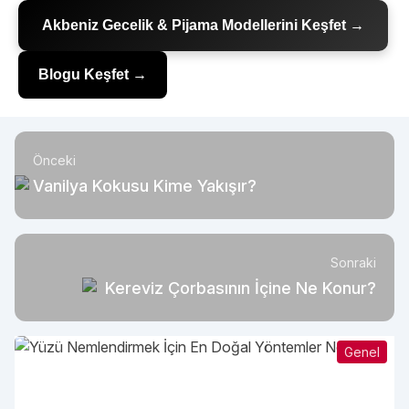
Akbeniz Gecelik & Pijama Modellerini Keşfet →
Blogu Keşfet →
Önceki
Vanilya Kokusu Kime Yakışır?
Sonraki
Kereviz Çorbasının İçine Ne Konur?
Genel