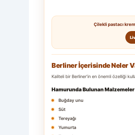
Çilekli pastacı krem
Li
Berliner İçerisinde Neler 
Kaliteli bir Berliner’in en önemli özelliği ku
Hamurunda Bulunan Malzemeler
Buğday unu
Süt
Tereyağı
Yumurta