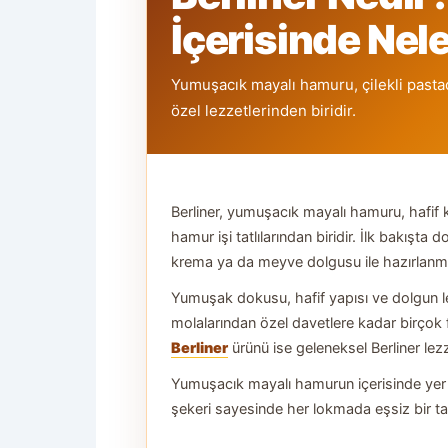
İçerisinde Nel
Yumuşacık mayalı hamuru, çilekli pastac
özel lezzetlerinden biridir.
Berliner, yumuşacık mayalı hamuru, hafif 
hamur işi tatlılarından biridir. İlk bakışta
krema ya da meyve dolgusu ile hazırlanması 
Yumuşak dokusu, hafif yapısı ve dolgun l
molalarından özel davetlere kadar birçok fa
Berliner
ürünü ise geleneksel Berliner lez
Yumuşacık mayalı hamurun içerisinde yer a
şekeri sayesinde her lokmada eşsiz bir ta