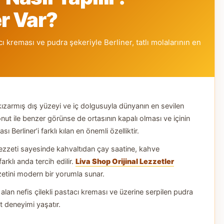
er Var?
ı kreması ve pudra şekeriyle Berliner, tatlı molalarının en
kızarmış dış yüzeyi ve iç dolgusuyla dünyanın en sevilen
 donut ile benzer görünse de ortasının kapalı olması ve içinin
Berliner’i farklı kılan en önemli özelliktir.
ezzeti sayesinde kahvaltıdan çay saatine, kahve
rklı anda tercih edilir.
Liva Shop Orijinal Lezzetler
zetini modern bir yorumla sunar.
lan nefis çilekli pastacı kreması ve üzerine serpilen pudra
t deneyimi yaşatır.