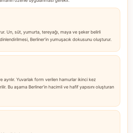
aşamanın özenle uygulanması gerekir.
rur. Un, süt, yumurta, tereyağı, maya ve şeker belirli
inlendirilmesi, Berliner’in yumuşacık dokusunu oluşturur.
ayrılır. Yuvarlak form verilen hamurlar ikinci kez
lir. Bu aşama Berliner’in hacimli ve hafif yapısını oluşturan