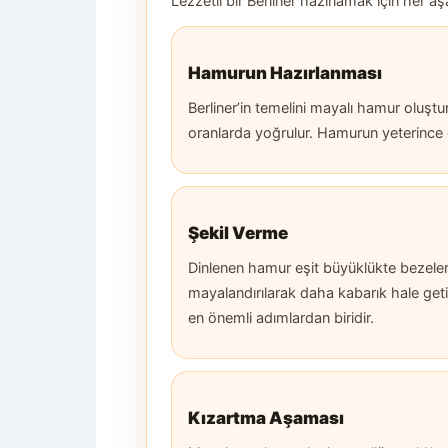
Lezzetli bir Berliner hazırlamak için her 
Hamurun Hazırlanması
Berliner’in temelini mayalı hamur oluştu
oranlarda yoğrulur. Hamurun yeterince d
Şekil Verme
Dinlenen hamur eşit büyüklükte bezelere 
mayalandırılarak daha kabarık hale getiri
en önemli adımlardan biridir.
Kızartma Aşaması