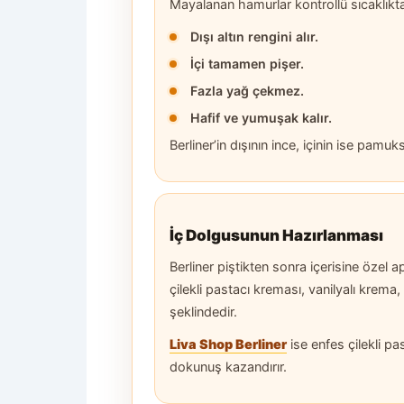
Mayalanan hamurlar kontrollü sıcaklıktak
Dışı altın rengini alır.
İçi tamamen pişer.
Fazla yağ çekmez.
Hafif ve yumuşak kalır.
Berliner’in dışının ince, içinin ise pamu
İç Dolgusunun Hazırlanması
Berliner piştikten sonra içerisine özel a
çilekli pastacı kreması, vanilyalı krem
şeklindedir.
Liva Shop Berliner
ise enfes çilekli pa
dokunuş kazandırır.