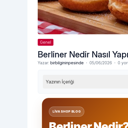
Genel
Berliner Nedir Nasıl Yapı
·
·
Yazar:
birbilgininpesinde
05/06/2026
0 yo
Yazının İçeriği
LIVA SHOP BLOG
Berliner Nedir?