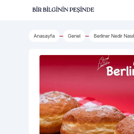
İçeriğe geç
Bir Bilginin Peşinde!
Anasayfa
Genel
Berliner Nedir Nasıl