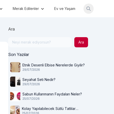
Merak Edilenler
Ev ve Yaşam
Ara
Ara
Son Yazılar
Etnik Desenli Elbise Nerelerde Giyilir?
29/07/2026
Seyahat Seti Nedir?
29/07/2026
Sabun Kullanmanın Faydaları Neler?
25/07/2026
Kolay Yapılabilecek Sütlü Tatlılar
25/07/2026
Nelerdir?