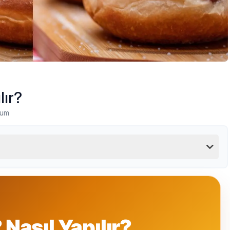
lır?
rum
 Nasıl Yapılır?