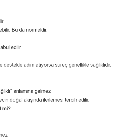
ir
ilir. Bu da normaldir.
bul edilir
 destekle adım atıyorsa süreç genellikle sağlıklıdır.
lıklı” anlamına gelmez
in doğal akışında ilerlemesi tercih edilir.
 mi?
lmez