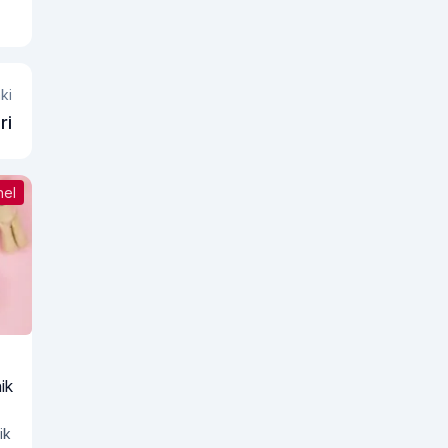
ki
ri
nel
ik
ik