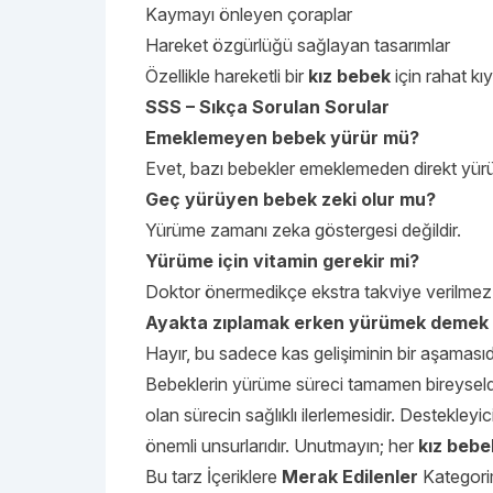
Kaymayı önleyen çoraplar
Hareket özgürlüğü sağlayan tasarımlar
Özellikle hareketli bir
kız bebek
için rahat kıy
SSS – Sıkça Sorulan Sorular
Emeklemeyen bebek yürür mü?
Evet, bazı bebekler emeklemeden direkt yürüy
Geç yürüyen bebek zeki olur mu?
Yürüme zamanı zeka göstergesi değildir.
Yürüme için vitamin gerekir mi?
Doktor önermedikçe ekstra takviye verilmez
Ayakta zıplamak erken yürümek demek
Hayır, bu sadece kas gelişiminin bir aşamasıdı
Bebeklerin yürüme süreci tamamen bireyseld
olan sürecin sağlıklı ilerlemesidir. Destekleyi
önemli unsurlarıdır. Unutmayın; her
kız bebe
Bu tarz İçeriklere
Merak Edilenler
Kategorim