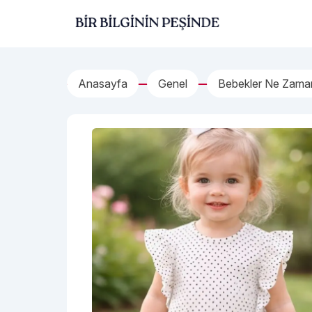
İçeriğe geç
Bir Bilginin Peşinde!
Anasayfa
Genel
Bebekler Ne Zama