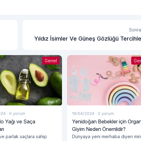
Sonra
Yıldız İsimler Ve Güneş Gözlüğü Tercihle
Genel
Ge
024
·
0 yorum
19/04/2024
·
0 yorum
o Yağı ve Saça
Yenidoğan Bebekler için Organ
rı
Giyim Neden Önemlidir?
 ve parlak saçlara sahip
Dünyaya yeni merhaba diyen min