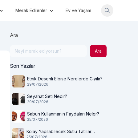
Merak Edilenler
Ev ve Yaşam
Ara
Ara
Son Yazılar
Etnik Desenli Elbise Nerelerde Giyilir?
29/07/2026
Seyahat Seti Nedir?
29/07/2026
Sabun Kullanmanın Faydaları Neler?
25/07/2026
Kolay Yapılabilecek Sütlü Tatlılar
25/07/2026
Nelerdir?