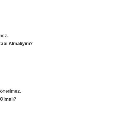
rmez.
abı Almalıyım?
 önerilmez.
Olmalı?