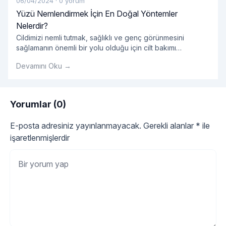
06/04/2024
·
0 yorum
Yüzü Nemlendirmek İçin En Doğal Yöntemler
Nelerdir?
Cildimizi nemli tutmak, sağlıklı ve genç görünmesini
sağlamanın önemli bir yolu olduğu için cilt bakımı
rutinimizin önemli bir parçası olmalıdır. Ancak, pek çok
Devamını Oku →
pazarlanan kozmetik ürün kimyasal içeriklerle dolu olabilir
ve cildimize zarar verebilir. Neyse ki, yüzümüzü
nemlendirmek için doğal ve etkili yöntemler de mevcuttur.
Peki, yüzü nemlendirmek için en doğal yöntemler
Yorumlar (0)
"Yüzü Nemlendirmek İçin
nelerdir? Su İçmek:
Okumaya devam et
E-posta adresiniz yayınlanmayacak.
Gerekli alanlar
*
ile
işaretlenmişlerdir