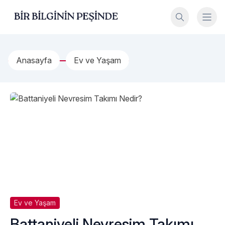
İçeriğe geç
Bir Bilginin Peşinde!
Anasayfa
Ev ve Yaşam
Ev ve Yaşam
Battaniyeli Nevresim Takımı