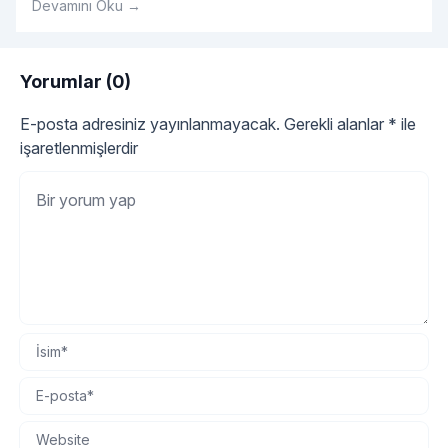
Devamını Oku →
basket çok önemlidir.
Yorumlar (0)
E-posta adresiniz yayınlanmayacak.
Gerekli alanlar
*
ile
işaretlenmişlerdir