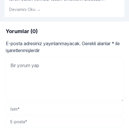
listesinde bir numara haline gelmiş olduğunu görmekteyiz.
Devamını Oku →
Genellikle hediyelik olarak alınan kehribar tesbih
gerçekten orijinal kehribar tesbih olup olmadığını
kokusundan anlayabiliriz.
Yorumlar (0)
E-posta adresiniz yayınlanmayacak.
Gerekli alanlar
*
ile
işaretlenmişlerdir