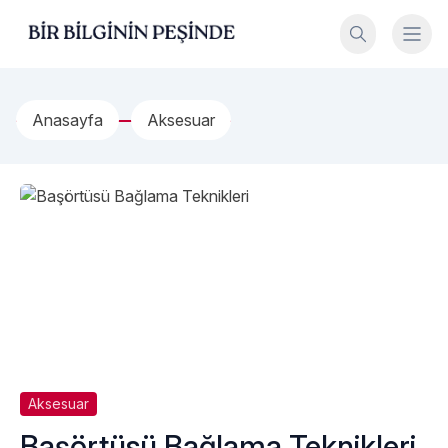
İçeriğe geç
Bir Bilginin Peşinde!
Anasayfa
Aksesuar
Aksesuar
Başörtüsü Bağlama Teknikleri