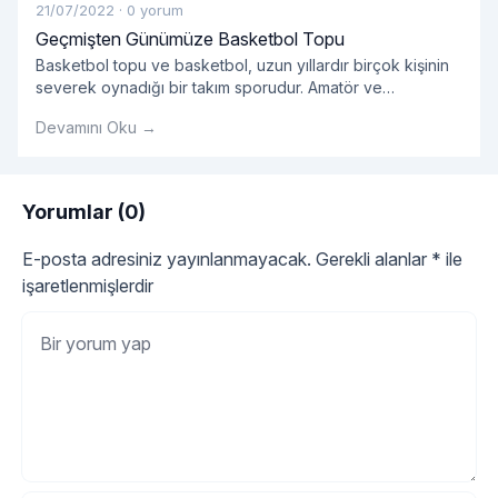
21/07/2022
·
0 yorum
Geçmişten Günümüze Basketbol Topu
Basketbol topu ve basketbol, ​​uzun yıllardır birçok kişinin
severek oynadığı bir takım sporudur. Amatör ve
profesyonellerin oynadığı takım sporlarında kullanılan
Devamını Oku →
basket çok önemlidir.
Yorumlar (0)
E-posta adresiniz yayınlanmayacak.
Gerekli alanlar
*
ile
işaretlenmişlerdir