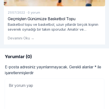
21/07/2022
·
0 yorum
Geçmişten Günümüze Basketbol Topu
Basketbol topu ve basketbol, ​​uzun yıllardır birçok kişinin
severek oynadığı bir takım sporudur. Amatör ve
profesyonellerin oynadığı takım sporlarında kullanılan
Devamını Oku →
basket çok önemlidir.
Yorumlar (0)
E-posta adresiniz yayınlanmayacak.
Gerekli alanlar
*
ile
işaretlenmişlerdir