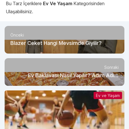
Bu Tarz İçeriklere
Ev Ve Yaşam
Kategorisinden
Ulaşabilisiniz.
Önceki
Blazer Ceket Hangi Mevsimde Giyilir?
Sonraki
Ev Baklavası Nasıl Yapılır? Adım Adım
Anlatım
Ev ve Yaşam