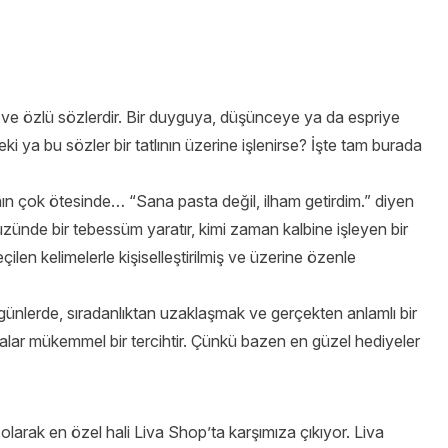
 ve özlü sözlerdir. Bir duyguya, düşünceye ya da espriye
ki ya bu sözler bir tatlının üzerine işlenirse? İşte tam burada
bının çok ötesinde… “Sana pasta değil, ilham getirdim.” diyen
üzünde bir tebessüm yaratır, kimi zaman kalbine işleyen bir
çilen kelimelerle kişiselleştirilmiş ve üzerine özenle
 günlerde, sıradanlıktan uzaklaşmak ve gerçekten anlamlı bir
talar mükemmel bir tercihtir. Çünkü bazen en güzel hediyeler
olarak en özel hali Liva Shop’ta karşımıza çıkıyor. Liva