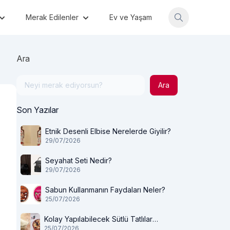
Merak Edilenler
Ev ve Yaşam
Ara
Ara
Son Yazılar
Etnik Desenli Elbise Nerelerde Giyilir?
29/07/2026
Seyahat Seti Nedir?
29/07/2026
Sabun Kullanmanın Faydaları Neler?
25/07/2026
Kolay Yapılabilecek Sütlü Tatlılar
25/07/2026
Nelerdir?