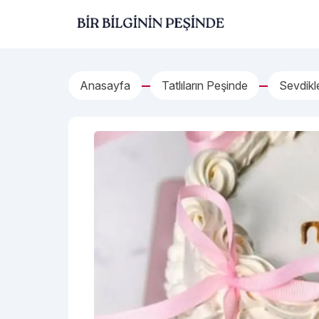
İçeriğe geç
Bir Bilginin Peşinde!
Anasayfa
Tatlıların Peşinde
Sevdikl