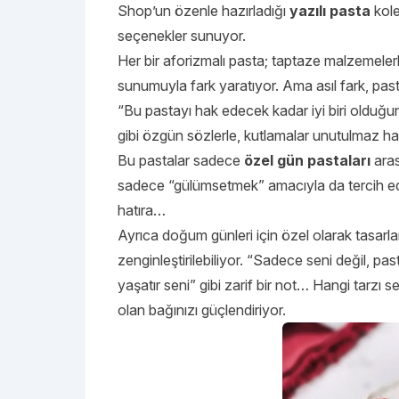
Shop’un özenle hazırladığı
yazılı pasta
kole
seçenekler sunuyor.
Her bir aforizmalı pasta; taptaze malzemelerl
sunumuyla fark yaratıyor. Ama asıl fark, pasta
“Bu pastayı hak edecek kadar iyi biri olduğu
gibi özgün sözlerle, kutlamalar unutulmaz hal
Bu pastalar sadece
özel gün pastaları
aras
sadece “gülümsetmek” amacıyla da tercih edil
hatıra…
Ayrıca doğum günleri için özel olarak tasarla
zenginleştirilebiliyor. “Sadece seni değil, past
yaşatır seni” gibi zarif bir not… Hangi tarzı s
olan bağınızı güçlendiriyor.