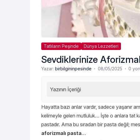
Tatlıların Peşinde
Dünya Lezzetleri
Sevdiklerinize Aforizma
·
·
Yazar:
birbilgininpesinde
08/05/2025
0 yo
Yazının İçeriği
Hayatta bazı anlar vardır, sadece yaşanır ama
kelimeyle gelen mutluluk… İşte o anlara tat ka
pastadır. Ama bu sıradan bir pasta değil; me
aforizmalı pasta
…