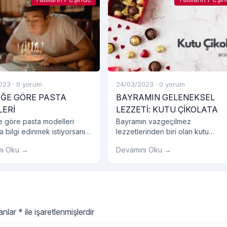
023
·
0 yorum
24/03/2023
·
0 yorum
ĞE GÖRE PASTA
BAYRAMIN GELENEKSEL
LERİ
LEZZETİ: KUTU ÇİKOLATA
 göre pasta modelleri
Bayramın vazgeçilmez
 bilgi edinmek istiyorsanız
lezzetlerinden biri olan kutu
log yazımızı okumalısınız!
çikolata, yıllardır geleneksel
nı Oku →
Devamını Oku →
hediyeleşme geleneğimizin önem
bir parçası haline gelmiştir.
lanlar
*
ile işaretlenmişlerdir