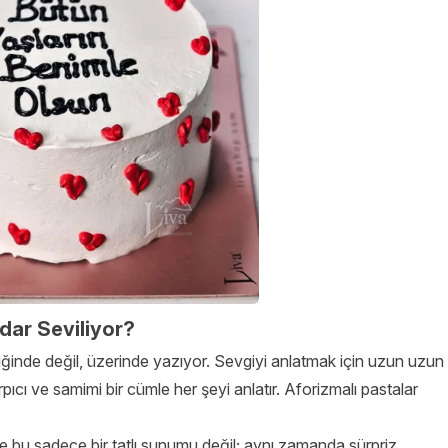
dar Seviliyor?
iğinde değil, üzerinde yazıyor. Sevgiyi anlatmak için uzun uzun
cı ve samimi bir cümle her şeyi anlatır. Aforizmalı pastalar
Ve bu sadece bir tatlı sunumu değil; aynı zamanda sürpriz,