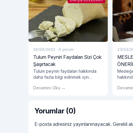
26/04/2022
·
0 yorum
23/03/2
Tulum Peyniri Faydaları Sizi Çok
MESLE
Şaşırtacak
ÖNERİ
Tulum peyniri faydaları hakkında
Mesleğe
daha fazla bilgi edinmek için
hakkında
hemen tıklayın!
hemen b
Devamını Oku →
Devamı
Yorumlar (0)
E-posta adresiniz yayınlanmayacak.
Gerekli a