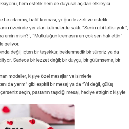
ksiyonu, hem estetik hem de duyusal açıdan etkileyici
e hazırlanmış, hafif kreması, yoğun lezzeti ve estetik
nın üzerinde yer alan kelimelerde saklı. “Senin gibi tatlısı yok.”,
na emin misin?”, “Mutluluğun kremasını en çok sen hak ettin”
e geliyor.
ında değil; içten bir teşekkür, beklenmedik bir sürpriz ya da
iyor. Sadece bir lezzet değil; bir duygu, bir gülümseme, bir
nan modeller, kişiye özel mesajlar ve isimlerle
anı da yerim” gibi espirili bir mesaj ya da “Yıl değil, gülüş
eçerseniz seçin, pastanın taşıdığı mesaj, hediye ettiğiniz kişiyle