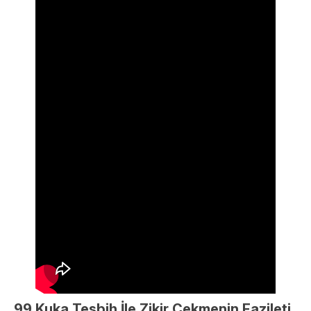
99 Kuka Tesbih İle Zikir Çekmenin Fazileti