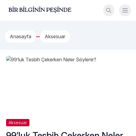
İçeriğe geç
Bir Bilginin Peşinde!
Anasayfa
Aksesuar
Aksesuar
99’luk Tesbih Çekerken Neler