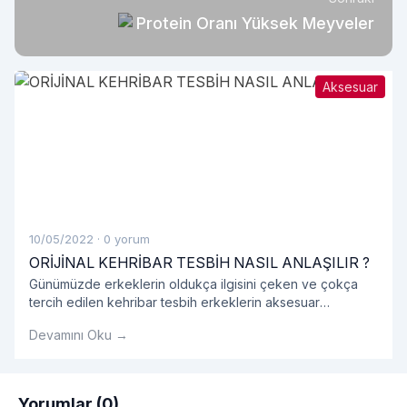
Protein Oranı Yüksek Meyveler
Aksesuar
10/05/2022
·
0 yorum
ORİJİNAL KEHRİBAR TESBİH NASIL ANLAŞILIR ?
Günümüzde erkeklerin oldukça ilgisini çeken ve çokça
tercih edilen kehribar tesbih erkeklerin aksesuar
listesinde bir numara haline gelmiş olduğunu görmekteyiz.
Devamını Oku →
Genellikle hediyelik olarak alınan kehribar tesbih
gerçekten orijinal kehribar tesbih olup olmadığını
kokusundan anlayabiliriz.
Yorumlar (0)