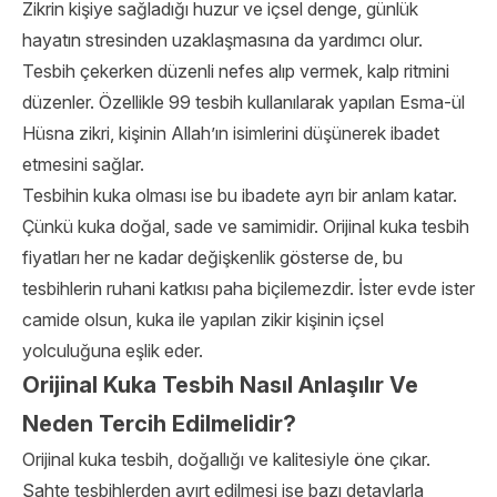
Zikrin kişiye sağladığı huzur ve içsel denge, günlük
hayatın stresinden uzaklaşmasına da yardımcı olur.
Tesbih çekerken düzenli nefes alıp vermek, kalp ritmini
düzenler. Özellikle 99 tesbih kullanılarak yapılan Esma-ül
Hüsna zikri, kişinin Allah’ın isimlerini düşünerek ibadet
etmesini sağlar.
Tesbihin kuka olması ise bu ibadete ayrı bir anlam katar.
Çünkü kuka doğal, sade ve samimidir. Orijinal kuka tesbih
fiyatları her ne kadar değişkenlik gösterse de, bu
tesbihlerin ruhani katkısı paha biçilemezdir. İster evde ister
camide olsun, kuka ile yapılan zikir kişinin içsel
yolculuğuna eşlik eder.
Orijinal Kuka Tesbih Nasıl Anlaşılır Ve
Neden Tercih Edilmelidir?
Orijinal kuka tesbih, doğallığı ve kalitesiyle öne çıkar.
Sahte tesbihlerden ayırt edilmesi ise bazı detaylarla