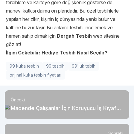
tercihlere ve kaliteye göre değişkenlik gösterse de,
manevi katkısı daima ön plandadır. Bu özel tesbihlerle
yapılan her zikir, kişinin iç dünyasında yankı bulur ve
kalbine huzur taşır. Bu anlamlı tesbihi incelemek ve
hemen sahip olmak için
Dergah Tesbih
web sitesine
göz at!
İlgini Çekebilir:
Hediye Tesbih Nasıl Seçilir?
99 kuka tesbih
99 tesbih
99'luk tebih
orijinal kuka tesbih fiyatları
Önceki
Madende Çalışanlar İçin Koruyucu İş Kıyafeti
Seçimi
Sonraki