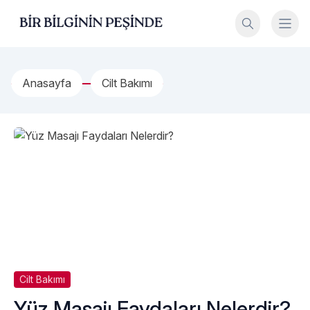
İçeriğe geç
Bir Bilginin Peşinde!
Anasayfa
Cilt Bakımı
Cilt Bakımı
Yüz Masajı Faydaları Nelerdir?