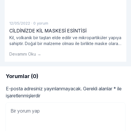
12/05/2022
·
0 yorum
CİLDİNİZDE KİL MASKESİ ESİNTİSİ
Kil, volkanik bir taştan elde edilir ve mikropartiküler yapıya
sahiptir. Doğal bir malzeme olması ile birlikte maske olarak
kullanıldığında oldukça etkilidir.
Devamını Oku →
Yorumlar (0)
E-posta adresiniz yayınlanmayacak.
Gerekli alanlar
*
ile
işaretlenmişlerdir