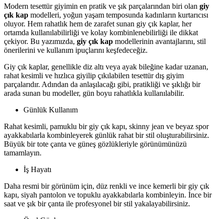
Modern tesettür giyimin en pratik ve şık parçalarından biri olan
giy
çık kap
modelleri, yoğun yaşam temposunda kadınların kurtarıcısı
oluyor. Hem rahatlık hem de zarafet sunan giy çık kaplar, her
ortamda kullanılabilirliği ve kolay kombinlenebilirliği ile dikkat
çekiyor. Bu yazımızda,
giy çık kap
modellerinin avantajlarını, stil
önerilerini ve kullanım ipuçlarını keşfedeceğiz.
Giy çık kaplar, genellikle diz altı veya ayak bileğine kadar uzanan,
rahat kesimli ve hızlıca giyilip çıkılabilen tesettür dış giyim
parçalarıdır. Adından da anlaşılacağı gibi, pratikliği ve şıklığı bir
arada sunan bu modeller, gün boyu rahatlıkla kullanılabilir.
Günlük Kullanım
Rahat kesimli, pamuklu bir giy çık kapı, skinny jean ve beyaz spor
ayakkabılarla kombinleyerek günlük rahat bir stil oluşturabilirsiniz.
Büyük bir tote çanta ve güneş gözlükleriyle görünümünüzü
tamamlayın.
İş Hayatı
Daha resmi bir görünüm için, düz renkli ve ince kemerli bir giy çık
kapı, siyah pantolon ve topuklu ayakkabılarla kombinleyin. İnce bir
saat ve şık bir çanta ile profesyonel bir stil yakalayabilirsiniz.