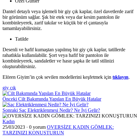
Özel Günler
Dantel detaylı veya işlemeli bir giy çık kaplar, özel davetlerde zarif
bir görünüm sağlar. Şık bir etek veya dar kesim pantolon ile
kombinleyerek, zarif takılar ve küçük bir el çantasıyla
tamamlayabilirsiniz.
Tatilde
Desenli ve hafif kumaştan yapılmış bir giy çık kaplar, tatillerde
rahatlıkla kullanılabilir. Şort veya hafif bir pantolon ile
kombinleyerek, sandaletler ve hasır şapka ile tatil stilinizi
oluşturabilirsiniz.
Elören Giyim’in çok sevilen modellerini keşfetmek için
tıklayın
.
giy çık
Önceki
Cilt Bakımında Yapılan En Büyük Hatalar
Sonraki
Saç Elektriklenmesi Nedir? Ne İyi Gelir?
Kadın
25/03/2023
·
0 yorum
OVERSİZE KADIN GÖMLEK:
TARZINIZI KONUŞTURUN