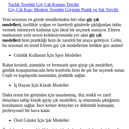
Yazlık Tesettür Giy Çık Kumaş Tercihi
Giy Çık Kap: Modern Tesettür Giyimin Pratik ve Şık Tercihi
Yeni sezonun en gözde trendlerinden biri olan
giy çık
modelleri,
özellikle yoğun ve hareketli günlerde şıklığından ödün
vermek istemeyen kadınlar için ideal bir seçenek sunuyor. Elören
markasının yeni sezon koleksiyonunda yer alan
giy çık
modelleri
hem pratikliği hem de zarafeti bir araya getiriyor. Gelin,
bu sezonun en trend Elören giy çık modellerine birlikte göz atalım!
Günlük Kullanım İçin Spor Modeller
Rahat kesimli, pamuklu ve fermuarlı spor giyip çık modelleri,
günlük koşuşturmacada hem konforlu hem de şık bir seçenek sunar.
Cepli ve kapüşonlu tasarımlar, pratiklik sağlar.
İş Hayatı İçin Klasik Modeller
Daha resmi bir görünüm için tasarlanmış, düz renkli ve zarif
detaylara sahip klasik giyip çık modelleri, iş ortamında şıklığınızı
korumanızı sağlar. İnce kemer detayları ve dökümlü kumaşlar,
profesyonel bir hava katar.
Özel Günler İçin Şık Modeller