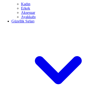
Kadın
Erkek
Aksesuar
Ayakkabı
Güzellik Sırları