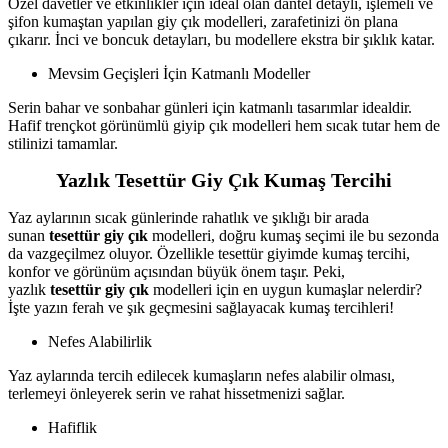
Özel davetler ve etkinlikler için ideal olan dantel detaylı, işlemeli ve
şifon kumaştan yapılan giy çık modelleri, zarafetinizi ön plana
çıkarır. İnci ve boncuk detayları, bu modellere ekstra bir şıklık katar.
Mevsim Geçişleri İçin Katmanlı Modeller
Serin bahar ve sonbahar günleri için katmanlı tasarımlar idealdir.
Hafif trençkot görünümlü giyip çık modelleri hem sıcak tutar hem de
stilinizi tamamlar.
Yazlık Tesettür Giy Çık Kumaş Tercihi
Yaz aylarının sıcak günlerinde rahatlık ve şıklığı bir arada
sunan
tesettür giy çık
modelleri, doğru kumaş seçimi ile bu sezonda
da vazgeçilmez oluyor. Özellikle tesettür giyimde kumaş tercihi,
konfor ve görünüm açısından büyük önem taşır. Peki,
yazlık
tesettür giy çık
modelleri için en uygun kumaşlar nelerdir?
İşte yazın ferah ve şık geçmesini sağlayacak kumaş tercihleri!
Nefes Alabilirlik
Yaz aylarında tercih edilecek kumaşların nefes alabilir olması,
terlemeyi önleyerek serin ve rahat hissetmenizi sağlar.
Hafiflik