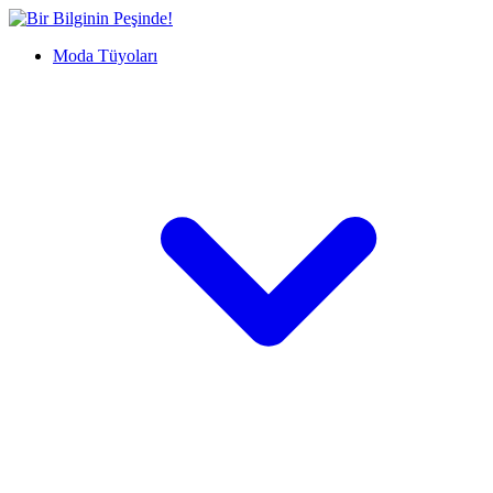
İçeriğe
Bir
geç
Bilginin
Moda Tüyoları
Peşinde!