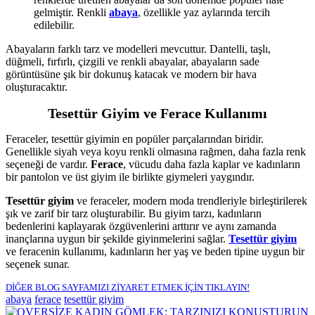
gelmiştir. Renkli
abaya
, özellikle yaz aylarında tercih
edilebilir.
Abayaların farklı tarz ve modelleri mevcuttur. Dantelli, taşlı,
düğmeli, fırfırlı, çizgili ve renkli abayalar, abayaların sade
görüntüsüne şık bir dokunuş katacak ve modern bir hava
oluşturacaktır.
Tesettür Giyim ve Ferace Kullanımı
Feraceler, tesettür giyimin en popüler parçalarından biridir.
Genellikle siyah veya koyu renkli olmasına rağmen, daha fazla renk
seçeneği de vardır.
Ferace
, vücudu daha fazla kaplar ve kadınların
bir pantolon ve üst giyim ile birlikte giymeleri yaygındır.
Tesettür giyim
ve feraceler, modern moda trendleriyle birleştirilerek
şık ve zarif bir tarz oluşturabilir. Bu giyim tarzı, kadınların
bedenlerini kaplayarak özgüvenlerini arttırır ve aynı zamanda
inançlarına uygun bir şekilde giyinmelerini sağlar.
Tesettür giyim
ve feracenin kullanımı, kadınların her yaş ve beden tipine uygun bir
seçenek sunar.
DİĞER BLOG SAYFAMIZI ZİYARET ETMEK İÇİN TIKLAYIN!
abaya
ferace
tesettür giyim