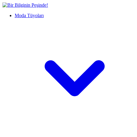
İçeriğe
Bir
geç
Bilginin
Moda Tüyoları
Peşinde!