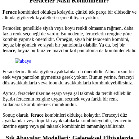
Feraceler Nasıl Kombinlenir?
Ferace
kombinleri oldukça kolaydır, çünkü tek parça bir elbisedir ve
altında giyilecek kıyafetleri seçme ihtiyacı yoktur.
Feraceler, genellikle siyah veya koyu renkli olmasına rağmen, daha
fazla renk seçeneği de vardır. Bu nedenle, feracelerin rengine göre
kombin yapmak önemlidir. Örneğin, siyah bir feracenin kombini,
beyaz bir gömlek ve siyah bir pantolonla olabilir. Ya da, bej bir
ferace
, beyaz bir bluz ve mavi bir kot pantolonla da kombinlenebilir.
Feracelerin altında giyilen ayakkabılar da önemlidir. Altına uzun bir
etek veya pantolon giymenize gerek yoktur. Bunun yerine, feraceyi
düz ayakkabılarla veya topuklu ayakkabılarla kombinleyebilirsiniz.
Ayrıca, feraceler üzerine eşarp veya şal takmak da tercih edilebilir.
Eşarbı feracenin rengine uygun seçmek veya farklı bir renk
kullanarak kombinlemek mümkündür.
Sonuç olarak,
ferace
kombinleri oldukça kolaydır. Feraceyi düz
ayakkabılar veya topuklu ayakkabılarla kombinleyebilir, feracenin
üzerine eşarp veya şal takarak kombininizi tamamlayabilirsiniz.
Şık Abayalar Modelleri: Geleneksel Elbiselerde