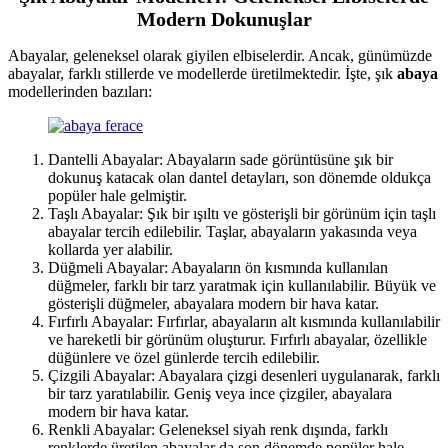
Modern Dokunuşlar
Abayalar, geleneksel olarak giyilen elbiselerdir. Ancak, günümüzde
abayalar, farklı stillerde ve modellerde üretilmektedir. İşte, şık
abaya
modellerinden bazıları:
Dantelli Abayalar: Abayaların sade görüntüsüne şık bir
dokunuş katacak olan dantel detayları, son dönemde oldukça
popüler hale gelmiştir.
Taşlı Abayalar: Şık bir ışıltı ve gösterişli bir görünüm için taşlı
abayalar tercih edilebilir. Taşlar, abayaların yakasında veya
kollarda yer alabilir.
Düğmeli Abayalar: Abayaların ön kısmında kullanılan
düğmeler, farklı bir tarz yaratmak için kullanılabilir. Büyük ve
gösterişli düğmeler, abayalara modern bir hava katar.
Fırfırlı Abayalar: Fırfırlar, abayaların alt kısmında kullanılabilir
ve hareketli bir görünüm oluşturur. Fırfırlı abayalar, özellikle
düğünlere ve özel günlerde tercih edilebilir.
Çizgili Abayalar: Abayalara çizgi desenleri uygulanarak, farklı
bir tarz yaratılabilir. Geniş veya ince çizgiler, abayalara
modern bir hava katar.
Renkli Abayalar: Geleneksel siyah renk dışında, farklı
renklerde üretilen abayalar da son dönemde popüler hale