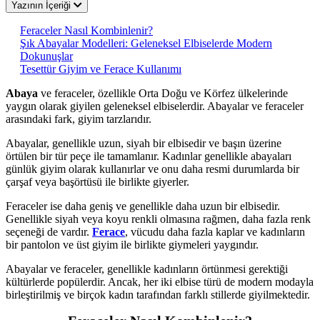
Yazının İçeriği
Feraceler Nasıl Kombinlenir?
Şık Abayalar Modelleri: Geleneksel Elbiselerde Modern
Dokunuşlar
Tesettür Giyim ve Ferace Kullanımı
Abaya
ve feraceler, özellikle Orta Doğu ve Körfez ülkelerinde
yaygın olarak giyilen geleneksel elbiselerdir. Abayalar ve feraceler
arasındaki fark, giyim tarzlarıdır.
Abayalar, genellikle uzun, siyah bir elbisedir ve başın üzerine
örtülen bir tür peçe ile tamamlanır. Kadınlar genellikle abayaları
günlük giyim olarak kullanırlar ve onu daha resmi durumlarda bir
çarşaf veya başörtüsü ile birlikte giyerler.
Feraceler ise daha geniş ve genellikle daha uzun bir elbisedir.
Genellikle siyah veya koyu renkli olmasına rağmen, daha fazla renk
seçeneği de vardır.
Ferace
, vücudu daha fazla kaplar ve kadınların
bir pantolon ve üst giyim ile birlikte giymeleri yaygındır.
Abayalar ve feraceler, genellikle kadınların örtünmesi gerektiği
kültürlerde popülerdir. Ancak, her iki elbise türü de modern modayla
birleştirilmiş ve birçok kadın tarafından farklı stillerde giyilmektedir.