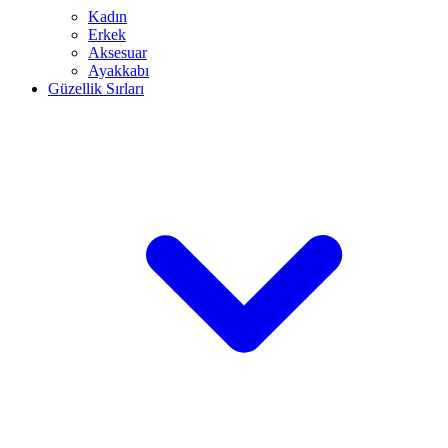
Kadın
Erkek
Aksesuar
Ayakkabı
Güzellik Sırları