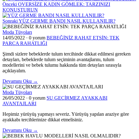
Önceki
OVERSİZE KADIN GÖMLEK: TARZINIZI
KONUŞTURUN
Sonraki
YÜZ GERME BANDI NASIL KULLANILIR?
Moda Tüyoları
14/05/2022
·
0 yorum
BEBEĞİNİZ RAHAT ETSİN: TEK
PARÇA RAHATLIĞI
Şimdi sizlere bebeklerde tulum tercihinde dikkat edilmesi gereken
detayları, bebeklerde tulum seçiminin avantajlarını, tulum
modellerini ve bebek tulumu hakkında tüm detayları sırasıyla
açıklayalım.
Devamını Oku →
Moda Tüyoları
26/05/2022
·
0 yorum
SU GEÇİRMEZ AYAKKABI
AVANTAJLARI
Hepimiz yürüyüş yapmayı severiz. Yürüyüş yapılan araziye göre
ayakkabı tercihlerinize dikkat etmelisiniz.
Devamını Oku →