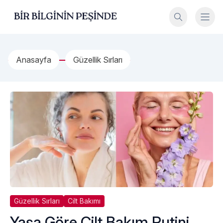
İçeriğe geç
Bir Bilginin Peşinde!
Anasayfa
Güzellik Sırları
Güzellik Sırları
Cilt Bakımı
Yaşa Göre Cilt Bakım Rutini