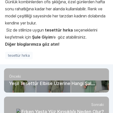
Günlük kombinlerden ofis şıklığına, özel günlerden hafta
sonu rahatlığına kadar her alanda kullanılabilir. Renk ve
model çeşitliliği sayesinde her tarzdan kadının dolabında
kendine yer bulur.
Siz de stilinize uygun
tesettür hırka
seçeneklerini
keşfetmek için
Şule Giyim
’e göz atabilirsiniz.
Diğer bloglarımıza göz atın!
tesettür hırka
Önceki
Yeşil Tesettür Elbise Üzerine Hangi Şal
Modelleri Yakışır?
Sonraki
Erken Yaşta Yüz Kırışıklığı Neden Olur?