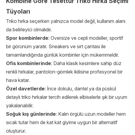
Kombine Göre Tesettür Triko Hırka Seçimi
Tüyoları
Triko hırka seçerken yalnızca model değil, kullanım alanı
da belirleyici olmalıdır.
Spor kombinlerde
: Oversize ve cepli modeller, sportif
bir görünüm yaratır. Sneakers ve sırt çantası ile
tamamlandığında günlük kombinler için mükemmeldir.
Ofis kombinlerinde
: Daha klasik kesimlere sahip düz
renkli hırkalar, pantolon-gömlek ikilisine profesyonel bir
hava katar.
Özel davetlerde
: İnce dokulu, dantel ya da püskül
detaylı triko hırkalar tercih edilerek elbiselerle şık bir uyum
yakalanabilir.
Soğuk kış günlerinde
: Kalın örgülü uzun modeller hem
sıcak tutar hem de kat kat giyime uygun bir alternatif
oluşturur.