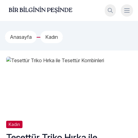
İçeriğe geç
Bir Bilginin Peşinde!
Anasayfa
Kadın
Kadın
Tesettür Triko Hırka ile