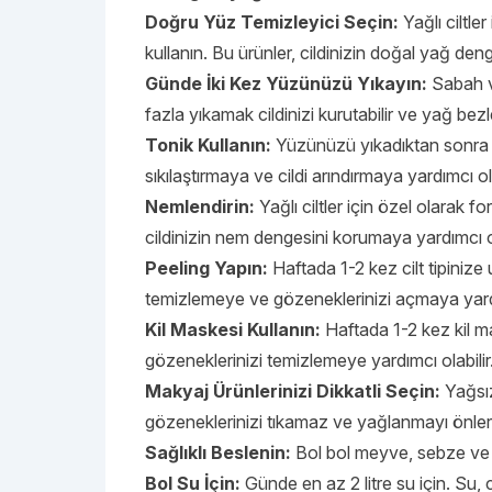
Doğru Yüz Temizleyici Seçin:
Yağlı ciltle
kullanın. Bu ürünler, cildinizin doğal yağ de
Günde İki Kez Yüzünüzü Yıkayın:
Sabah v
fazla yıkamak cildinizi kurutabilir ve yağ bez
Tonik Kullanın:
Yüzünüzü yıkadıktan sonra yağ
sıkılaştırmaya ve cildi arındırmaya yardımcı ol
Nemlendirin:
Yağlı ciltler için özel olarak f
cildinizin nem dengesini korumaya yardımcı 
Peeling Yapın:
Haftada 1-2 kez cilt tipinize 
temizlemeye ve gözeneklerinizi açmaya yard
Kil Maskesi Kullanın:
Haftada 1-2 kez kil m
gözeneklerinizi temizlemeye yardımcı olabilir
Makyaj Ürünlerinizi Dikkatli Seçin:
Yağsız
gözeneklerinizi tıkamaz ve yağlanmayı önler
Sağlıklı Beslenin:
Bol bol meyve, sebze ve t
Bol Su İçin:
Günde en az 2 litre su için. Su,