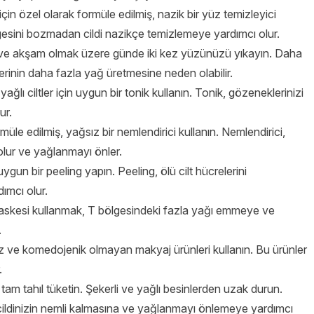
r için özel olarak formüle edilmiş, nazik bir yüz temizleyici
ngesini bozmadan cildi nazikçe temizlemeye yardımcı olur.
e akşam olmak üzere günde iki kez yüzünüzü yıkayın. Daha
lerinin daha fazla yağ üretmesine neden olabilir.
lı ciltler için uygun bir tonik kullanın. Tonik, gözeneklerinizi
ur.
ormüle edilmiş, yağsız bir nemlendirici kullanın. Nemlendirici,
olur ve yağlanmayı önler.
uygun bir peeling yapın. Peeling, ölü cilt hücrelerini
ımcı olur.
askesi kullanmak, T bölgesindeki fazla yağı emmeye ve
.
 ve komedojenik olmayan makyaj ürünleri kullanın. Bu ürünler
.
am tahıl tüketin. Şekerli ve yağlı besinlerden uzak durun.
 cildinizin nemli kalmasına ve yağlanmayı önlemeye yardımcı