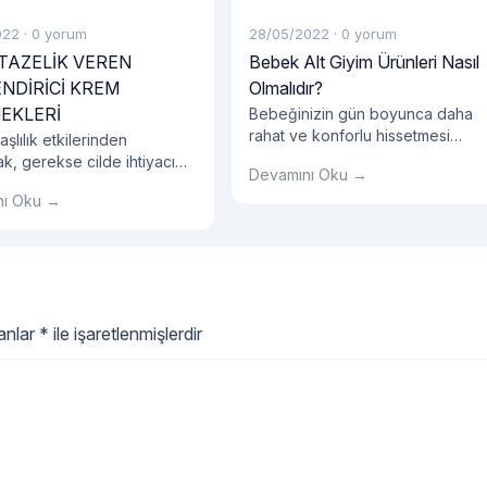
022
·
0 yorum
28/05/2022
·
0 yorum
 TAZELİK VEREN
Bebek Alt Giyim Ürünleri Nasıl
NDİRİCİ KREM
Olmalıdır?
EKLERİ
Bebeğinizin gün boyunca daha
rahat ve konforlu hissetmesi
şlılık etkilerinden
oldukça önemlidir. Bebeklerin bel
k, gerekse cilde ihtiyacı
Devamını Oku →
bir yaşa kadar çocuklara oranla
 dengesini vermek için
nı Oku →
çok daha hareketli olduğunu bili
apıdaki bir yüz kremi
muydunuz? Bu hareketli ve düny
alıdır.
keşfetme dönemlerinde
bebeğinizin konforunu sağlamak
için en doğru bebek alt giyim
ürünleri seçmek bu noktada
oldukça önemlidir. Bebek alt giyi
lanlar
*
ile işaretlenmişlerdir
ürünleri seçerken öncelikle elbet
bebeğinizin cilt sağlığını
"Bebek Alt 
ve
Okumaya devam et