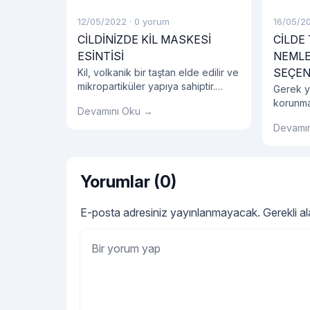
12/05/2022
·
0 yorum
16/05/2
CİLDİNİZDE KİL MASKESİ
CİLDE
ESİNTİSİ
NEMLE
SEÇEN
Kil, volkanik bir taştan elde edilir ve
mikropartiküler yapıya sahiptir.
Gerek ya
Doğal bir malzeme olması ile
korunma
Devamını Oku →
birlikte maske olarak kullanıldığında
olan su
oldukça etkilidir.
Devamı
uygun y
kullanılm
Yorumlar (0)
E-posta adresiniz yayınlanmayacak.
Gerekli a