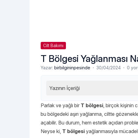
Cilt Bakımı
T Bölgesi Yağlanması N
·
·
Yazar:
birbilgininpesinde
30/04/2024
0 yo
Yazının İçeriği
Parlak ve yağlı bir
T bölgesi
, birçok kişinin 
bu bölgedeki aşırı yağlanma, ciltte gözenek
açabilir. Bu durum, hem estetik açıdan proble
Neyse ki,
T bölgesi
yağlanmasıyla mücadele